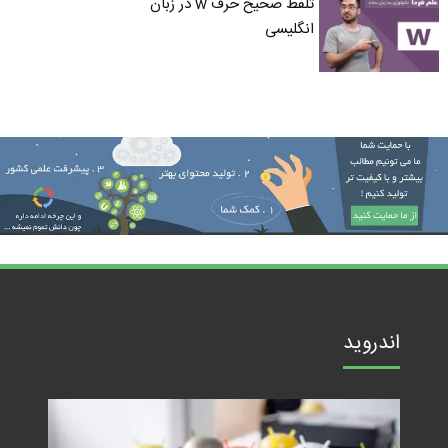
تلفظ صحیح حرف w در زبان
انگلیسی
اندروید