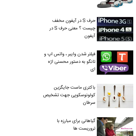
حرف S در آیفون مخفف
چیست ؟ معنی حرف S در
آیفون
فیلتر شدن وایبر ، واتس اپ و
تانگو به دستور محسنی اژه
ای
باکتری ماست جایگزین
کولونوسکوپی جهت تشخیص
سرطان
گیاهانی برای مبارزه با
تروریست ها