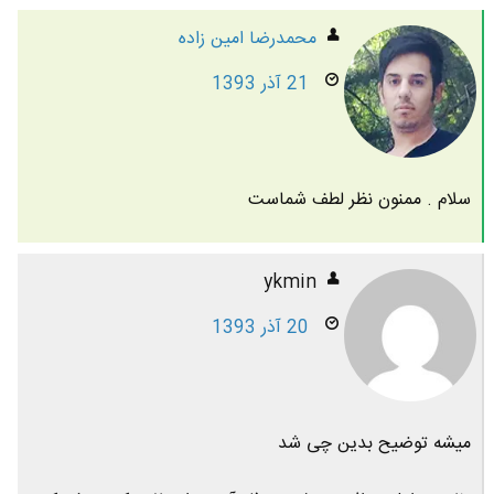
محمدرضا امين زاده
21 آذر 1393
سلام . ممنون نظر لطف شماست
ykmin
20 آذر 1393
میشه توضیح بدین چی شد