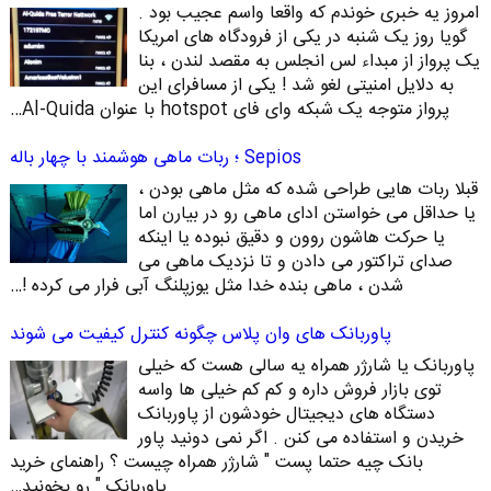
امروز یه خبری خوندم که واقعا واسم عجیب بود .
گویا روز یک شنبه در یکی از فرودگاه های امریکا
یک پرواز از مبداء لس انجلس به مقصد لندن ، بنا
به دلایل امنیتی لغو شد ! یکی از مسافرای این
پرواز متوجه یک شبکه وای فای hotspot با عنوان Al-Quida…
Sepios ؛ ربات ماهی هوشمند با چهار باله
قبلا ربات هایی طراحی شده که مثل ماهی بودن ،
یا حداقل می خواستن ادای ماهی رو در بیارن اما
یا حرکت هاشون روون و دقیق نبوده یا اینکه
صدای تراکتور می دادن و تا نزدیک ماهی می
شدن ، ماهی بنده خدا مثل یوزپلنگ آبی فرار می کرده !…
پاوربانک های وان پلاس چگونه کنترل کیفیت می شوند
پاوربانک یا شارژر همراه یه سالی هست که خیلی
توی بازار فروش داره و کم کم خیلی ها واسه
دستگاه های دیجیتال خودشون از پاوربانک
خریدن و استفاده می کنن . اگر نمی دونید پاور
بانک چیه حتما پست " شارژر همراه چیست ؟ راهنمای خرید
پاوربانک " رو بخونید…