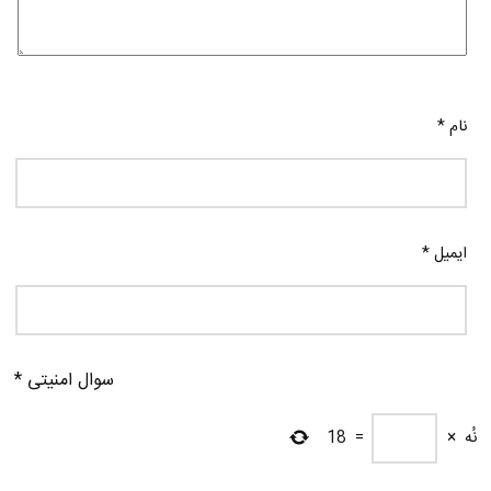
نام
*
ایمیل
*
سوال امنیتی
*
نُه
×
=
18