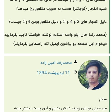
شبیه انفجار {کوچکتر} هست به صورت منقطع رخ میدهد؟
دلیل انفجار های 3 و 4 و 5 و دلیل منقطع بودن 4و5 چیست؟
{محمد رضا جان اینو واسه استادم نوشتم خواهشا تایید بفرمایید
میخوام این صفحه رو براشون ایمیل کنم راهنمایی بفرمایند}
محمدرضا امين زاده
11 اردیبهشت 1394
سلام
من خیلی تو این زمینه دانش ندارم و این پست بیشتر جنبه