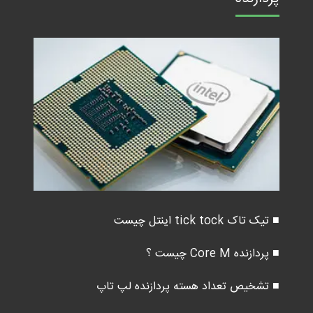
■ تیک تاک tick tock اینتل چیست
■ پردازنده Core M چیست ؟
■ تشخیص تعداد هسته پردازنده لپ تاپ