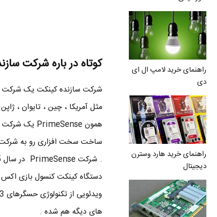
کوتاه در باره شرکت سازنده کینک
راهنمای خرید لامپ ال ای
دی
شرکت سازنده کینکت یک شرکت اسرا
مثل آمریکا ، چین ، تایوان ، ژاپن
همون imeSense
ساخت سخت افزاری رو به شرکت های
راهنمای خرید هارد وسترن
دیجیتال
های دیگه هم شده .