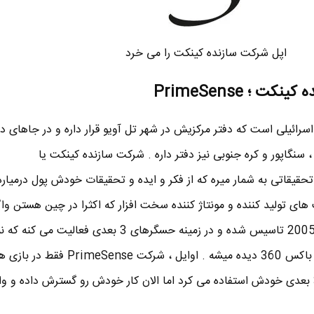
اپل شرکت سازنده کینکت را می خرد
ت ؛ PrimeSense
ئیلی است که دفتر مرکزیش در شهر تل آویو قرار داره و در جاهای دی
 ، سنگاپور و کره جنوبی نیز دفتر داره . شرکت سازنده کینکت یا
Pr یک شرکت تحقیقاتی به شمار میره که از فکر و ایده و تحقیقات خودش پول درمیا
 تولید کننده و مونتاژ کننده سخت افزار که اکثرا در چین هستن واگذ
. شرکت PrimeSense در سال 2005 تاسیس شده و در زمینه حسگرهای 3 بعدی فعا
دستگاه کینکت کنسول بازی اکس باکس 360 دیده میشه . اوایل ، شرکت PrimeSense ف
ویدئویی از تکنولوژی حسگرهای 3 بعدی خودش استفاده می کرد اما الان کار خودش رو گسترش داده و 