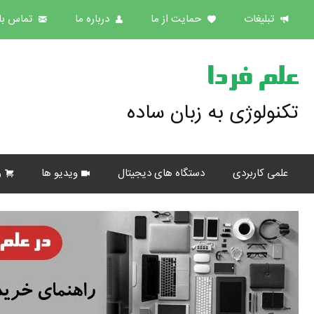
تبلیغات
حمایت از ما
درباره ما
تماس با 
علم فردا
تکنولوژی به زبان ساده
علمی کاربردی
دستگاه های دیجیتال
ویدیو ها
ر