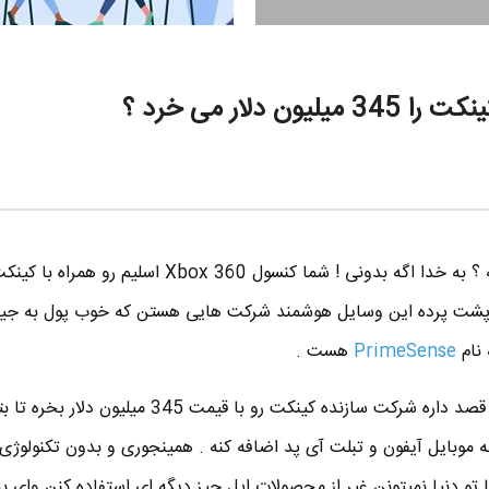
 دلار می خرد ؟
شرکت سازنده کینکت اسمش چیه ؟ به خدا اگه بدونی ! شما کنسول Xbox 360 
ا پشت پرده این وسایل هوشمند شرکت هایی هستن که خوب پول به جی
نام
PrimeSense
هست .
طبق گزارشات درست و غلط ، اپل قصد داره شرکت سازنده کینکت رو با قیمت 345 میلیون دلار 
 تو دنیا نمیتونن غیر از محصولات اپل چیز دیگه ای استفاده کنن وای ب