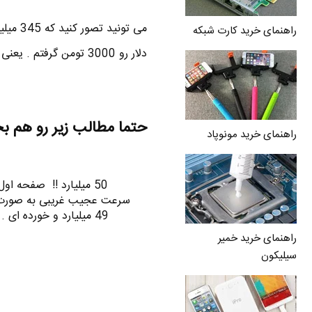
راهنمای خرید کارت شبکه
دلار رو 3000 تومن گرفتم . یعنی اپل انقدر پول داره ؟
حتما مطالب زیر رو هم ب
راهنمای خرید مونوپاد
50 میلیارد !! صفحه اول
49 میلیارد و خورده ای . اون خورده ایش با جمعیت ایران و ترکیه و آمریکا…
راهنمای خرید خمیر
سیلیکون