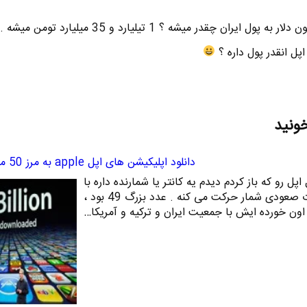
می تونید تصور کنید که 345 میلیون دلار به پول ایران چقدر میشه ؟ 1 تیلیارد و 
خونید
دانلود اپلیکیشن های اپل apple به مرز 50 میلیارد رسید
 اپل رو که باز کردم دیدم یه کانتر یا شمارنده داره با
سرعت عجیب غریبی به صورت صعودی شمار حرکت می کنه . عدد بزرگ 49 بود ،