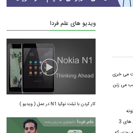
ویدیو های علم فردا
اسلیم رو همراه با کینکت می خری
ب می زنن
کار کردن با تبلت نوکیا N1 در عمل ( ویدیو )
بخره تا بتونه
تکنولوژی حسگر های 3 بعدی رو به موبایل آیفون و تبلت آی پد اضافه کنه . همینجوری و بدون تکنولوژی های 3
ه روزی که