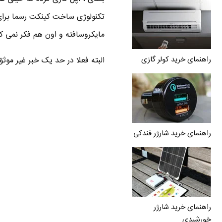
تکنولوژی ساخت کینکت رسما برا
مایکروسافته و اون هم فکر نمی ک
راهنمای خرید کولر گازی
البته فعلا در حد یک خبر غیر موث
راهنمای خرید شارژر فندکی
راهنمای خرید شارژر
خورشیدی