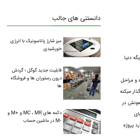
دانستنی های جالب
میز شارژ پاناسونیک با انرژی
خورشیدی
گه دنیا
قابلیت جدید گوگل ؛ گردش
درون رستوران ها و فروشگاه
ره و مراحل
ها
ار میکنه
لیت می کنه که نمونش در
دکمه های MC ، MR و +M و
قط در بازی های
-M در ماشین حساب
وارد پروژه