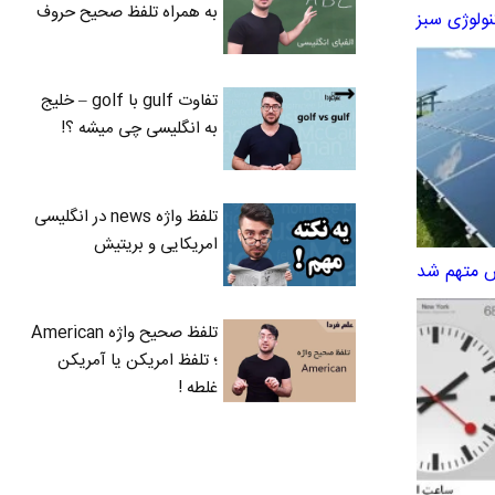
به همراه تلفظ صحیح حروف
تفاوت gulf با golf – خلیج
به انگلیسی چی میشه ؟!
تلفظ واژه news در انگلیسی
امریکایی و بریتیش
س متهم شد
تلفظ صحیح واژه American
؛ تلفظ امریکن یا آمریکن
غلطه !