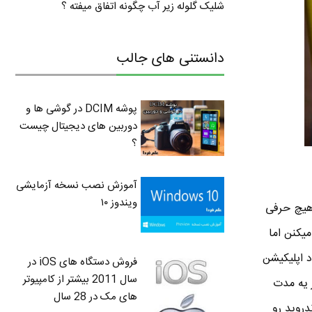
شلیک گلوله زیر آب چگونه اتفاق میفته ؟
دانستنی های جالب
پوشه DCIM در گوشی ها و
دوربین های دیجیتال چیست
؟
آموزش نصب نسخه آزمایشی
ویندوز ۱۰
کروسافت هیچ حرفی
میکنن اما
فی تعداد اپلیکیشن
فروش دستگاه های iOS در
سال 2011 بیشتر از کامپیوتر
 یه مدت
های مک در 28 سال
دروید رو