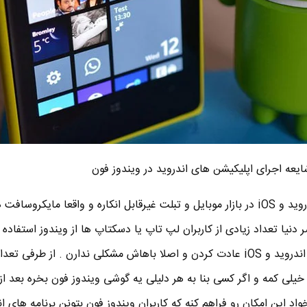
ایعه اجرای اپلیکیشن های اندروید در ویندوز فون
چیزی که مسلمه اینه که قدرت اندروید و iOS در بازار موبایل و تبلت غیرقابل انکاره و واقعا مای
ر دنیا تعداد زیادی از کاربران لپ تاپ یا دسکتاپ ها از ویندوز استفاده 
با این وجود مردم خیلی راحت به اندروید و iOS عادت کردن و اصلا باهاش مشکلی ندارن . از طر
یلی کمه و اگر کسی بنا به هر دلیلی یه گوشی ویندوز فون بخره بعد از
د این امکان رو فراهم کنه که کاربران ویندوز فون بتونن برنامه های ان