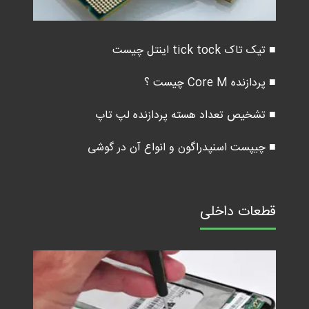
■ تیک تاک tick tock اینتل چیست
■ پردازنده Core M چیست ؟
■ تشخیص تعداد هسته پردازنده لپ تاپ
■ چیپست اسنپدراگون و انواع آن در گوشی
قطعات داخلی