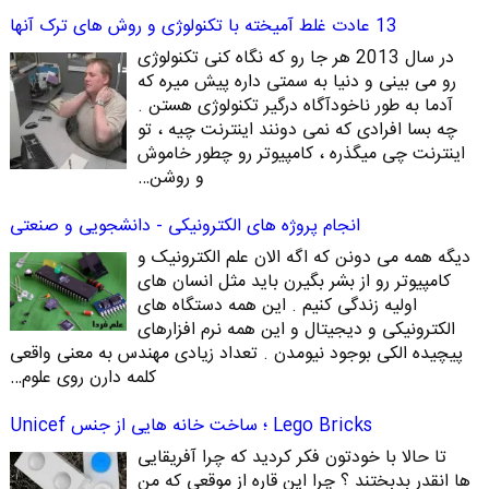
13 عادت غلط آمیخته با تکنولوژی و روش های ترک آنها
در سال 2013 هر جا رو که نگاه کنی تکنولوژی
رو می بینی و دنیا به سمتی داره پیش میره که
آدما به طور ناخودآگاه درگیر تکنولوژی هستن .
چه بسا افرادی که نمی دونند اینترنت چیه ، تو
اینترنت چی میگذره ، کامپیوتر رو چطور خاموش
و روشن…
انجام پروژه های الکترونیکی - دانشجویی و صنعتی
دیگه همه می دونن که اگه الان علم الکترونیک و
کامپیوتر رو از بشر بگیرن باید مثل انسان های
اولیه زندگی کنیم . این همه دستگاه های
الکترونیکی و دیجیتال و این همه نرم افزارهای
پیچیده الکی بوجود نیومدن . تعداد زیادی مهندس به معنی واقعی
کلمه دارن روی علوم…
Lego Bricks ؛ ساخت خانه هایی از جنس Unicef
تا حالا با خودتون فکر کردید که چرا آفریقایی
ها انقدر بدبختند ؟ چرا این قاره از موقعی که من