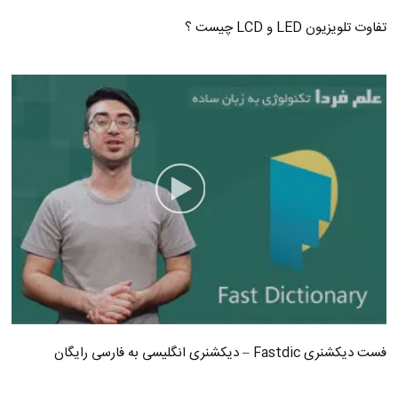
تفاوت تلویزیون LED و LCD چیست ؟
فست دیکشنری Fastdic – دیکشنری انگلیسی به فارسی رایگان