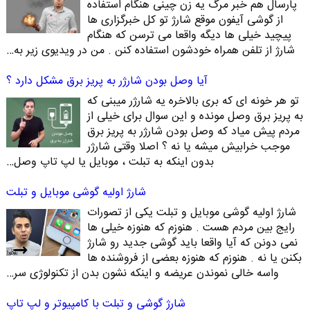
پارسال هم خبر مرگ یه زن چینی هنگام استفاده
از گوشی آیفون موقع شارژ تو کل خبرگزاری ها
پیچید خیلی ها دیگه واقعا می ترسن که هنگام
شارژ از تلفن همراه خودشون استفاده کنن . من در ویدیوی زیر به…
آیا وصل بودن شارژر به پریز برق مشکل دارد ؟
تو هر خونه ای که بری بالاخره یه شارژر میبنی که
به پریز برق وصل مونده و این سوال برای خیلی از
مردم پیش میاد که وصل بودن شارژر به پریز برق
موجب خرابیش میشه یا نه ؟ اصلا وقتی شارژر
بدون اینکه به تبلت ، موبایل یا لپ تاپ وصل…
شارژ اولیه گوشی موبایل و تبلت
شارژ اولیه گوشی موبایل و تبلت یکی از تصورات
رایج بین مردم هست . هنوزم که هنوزه خیلی ها
نمی دونن که آیا واقعا باید گوشی جدید رو شارژ
بکنن یا نه . هنوزم که هنوزه بعضی از فروشنده ها
واسه خالی نموندن عریضه و اینکه نشون بدن از تکنولوژی سر…
شارژ گوشی و تبلت با کامپیوتر و لپ تاپ