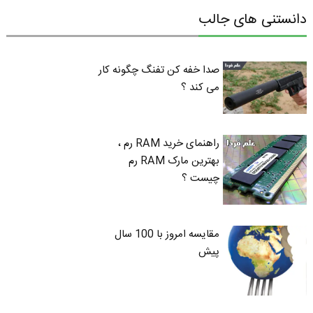
دانستنی های جالب
صدا خفه کن تفنگ چگونه کار
می کند ؟
راهنمای خرید RAM رم ،
بهترین مارک RAM رم
چیست ؟
مقایسه امروز با 100 سال
پیش