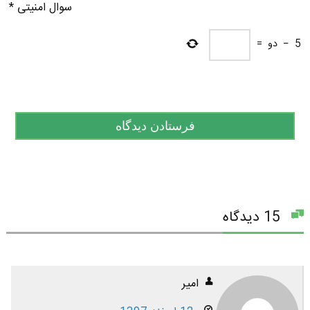
سوال امنیتی
*
5
−
دو
=
15 دیدگاه
امیر