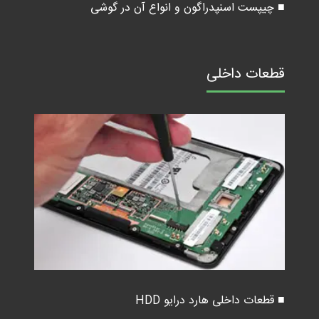
■ چیپست اسنپدراگون و انواع آن در گوشی
قطعات داخلی
■ قطعات داخلی هارد درایو HDD