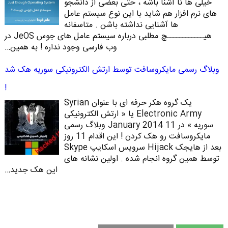
خیلی ها نا آشنا باشه ، حتی بعضی از دانشجو
های نرم افزار هم شاید با این نوع سیستم عامل
ها آشنایی نداشته باشن . متاسفانه
هیــــــــــــچ مطلبی درباره سیستم عامل های جوس JeOS در
وب فارسی وجود نداره ! به همین…
وبلاگ رسمی مایکروسافت توسط ارتش الکترونیکی سوریه هک شد
!
یک گروه هکر حرفه ای با عنوان Syrian
Electronic Army یا « ارتش الکترونیکی
سوریه » در 11 January 2014 وبلاگ رسمی
مایکروسافت رو هک کردن ! این اقدام 11 روز
بعد از هایجک Hijack سرویس اسکایپ Skype
توسط همین گروه انجام شده . اولین نشانه های
این هک جدید…