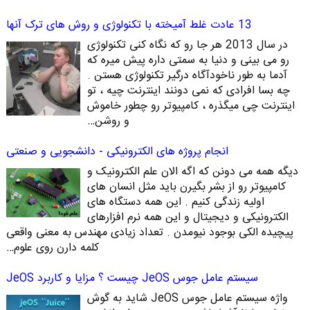
13 عادت غلط آمیخته با تکنولوژی و روش های ترک آنها
در سال 2013 هر جا رو که نگاه کنی تکنولوژی
رو می بینی و دنیا به سمتی داره پیش میره که
آدما به طور ناخودآگاه درگیر تکنولوژی هستن .
چه بسا افرادی که نمی دونند اینترنت چیه ، تو
اینترنت چی میگذره ، کامپیوتر رو چطور خاموش
و روشن…
انجام پروژه های الکترونیکی - دانشجویی و صنعتی
دیگه همه می دونن که اگه الان علم الکترونیک و
کامپیوتر رو از بشر بگیرن باید مثل انسان های
اولیه زندگی کنیم . این همه دستگاه های
الکترونیکی و دیجیتال و این همه نرم افزارهای
پیچیده الکی بوجود نیومدن . تعداد زیادی مهندس به معنی واقعی
کلمه دارن روی علوم…
سیستم عامل جوس JeOS چیست ؟ مزایا و کاربرد JeOS
واژه سیستم عامل جوس JeOS شاید به گوش