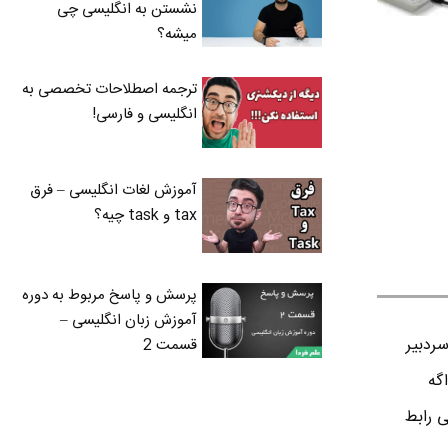
نشستن به انگلیسی چی
میشه؟
ترجمه اصطلاحات تخصصی به
انگلیسی و فارسی!
آموزش لغات انگلیسی – فرق
tax و task چیه؟
پرسش و پاسخ مربوط به دوره
آموزش زبان انگلیسی –
ردبير
قسمت 2
اگه
ی رابط