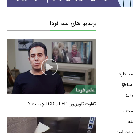
ویدیو های علم فردا
د دارد
 مناطق
اند .
تفاوت تلویزیون LED و LCD چیست ؟
ست ،
نه
ق نخواهد