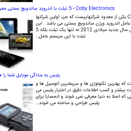
Coby Electronics ؛ 5 تبلت با اندروید ساندویچ بستنی معرفی می کند
شرکت Coby Electronics یکی از معدود شرکتهاییست که جزء اولین شرکتها
 عامل اندروید ورژن ساندویچ بستنی می باشد . این
شرکت قصد دارد در 3 ماه اول سال جدید میلادی 2012 نه تنها یک تبلت بلکه 5
تبلت با این سیستم عامل…
پلیس به سادگی موبایل شما را 
 که بهترین تکنولوژی ها و سریعترین اتومبیل ها و
منیت بیشتر و کسب اطلاعات دقیق در اختیار پلیس می
ی که اصلا به دنیا معرفی نمی شوند و انحصارا برای
پلیس طراحی و ساخته می شوند…