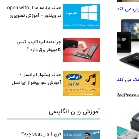
حذف برنامه ها از open with
در ویندوز – آموزش تصویری
چرا بدنه لپ تاپ و کیس
کامپیوتر برق داره ؟
حذف پیشواز ایرانسل ؛
هک می کند
آموزش لغو پیشواز ایرانسل
آموزش زبان انگلیسی
فرق sit و seat چیه؟!