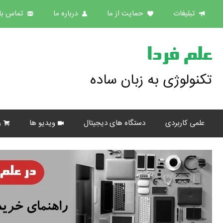
تبلیغات
حمایت از ما
درباره ما
تماس با 
علم فردا
تکنولوژی به زبان ساده
علمی کاربردی
دستگاه های دیجیتال
ویدیو ها
ر