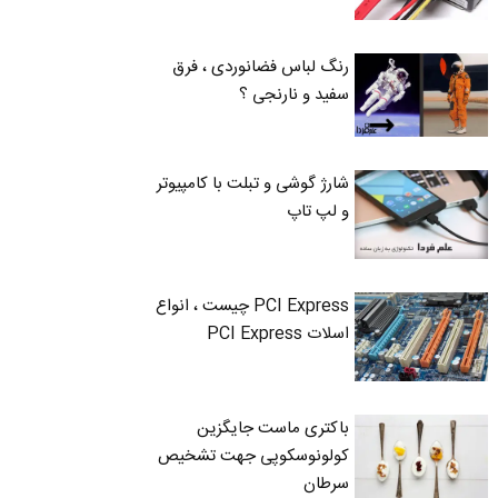
رنگ لباس فضانوردی ، فرق
سفید و نارنجی ؟
شارژ گوشی و تبلت با کامپیوتر
و لپ تاپ
PCI Express چیست ، انواع
اسلات PCI Express
باکتری ماست جایگزین
کولونوسکوپی جهت تشخیص
سرطان