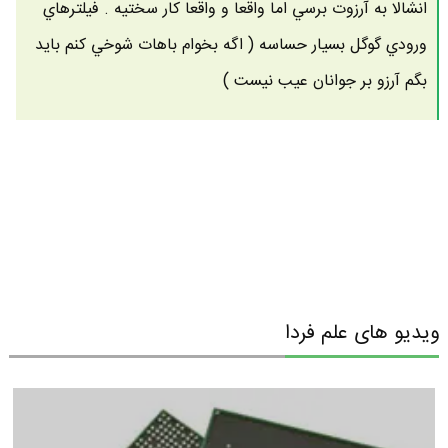
انشالا به آرزوت برسي اما واقعا و واقعا كار سختيه . فيلترهاي
ورودي گوگل بسيار حساسه ( اگه بخوام باهات شوخي كنم بايد
بگم آرزو بر جوانان عيب نيست )
ویدیو های علم فردا