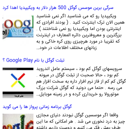
سرگی برین موسس گوگل 500 هزار دلار به ویکیپدیا اهدا کرد
ویکیپدیا رو که می شناسید اگر نمی شناسید
همین الان ترک اینترنت کنید . ( بودند افرادی که
اینترنتی بودن اما ویکیپدیا رو نمی شناختند ) .
بزرگترین و معروفترین دائره المعارف در اینترنت
که تقریبا در مورد هرچیزی روی کره خاکی و به
زبانهای مختلف اطلاعات در خود…
تبلت گوگل با نام Google Play ؟
سرویسهای گوگل کم بود ، سیستم عامل اندروید
کم بود ، حالا صحبت از تبلت گوگل در میونه .
گوگل کم کم از فاز نرم افزار داره به سخت افزار هم
می رسه . حتما می دونید که گوگل شرکت بزرگ
موتورولا رو خریداری کرده و در زمینه موبایل…
گوگل برنامه زمانی پرواز ها را می گوید
واقعا اگر موسسین گوگل نبودند دنیای مجازی
چیز به درد نخوری می شد . هر امکانی که ما این
طرف بهش فکر می کنیم و دوست داریم داشته