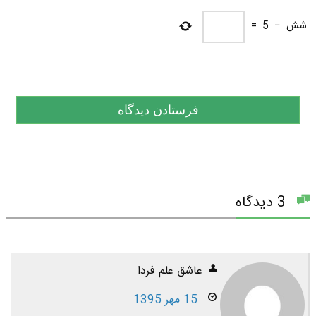
شش
−
5
=
3 دیدگاه
عاشق علم فردا
15 مهر 1395