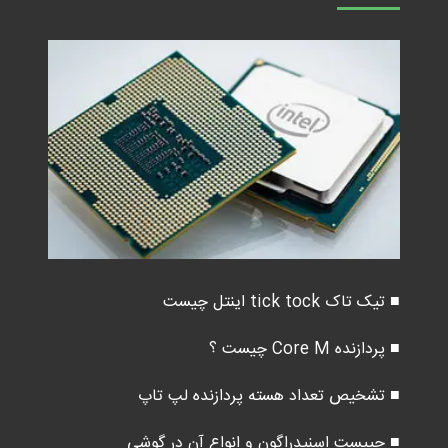
■ تیک تاک tick tock اینتل چیست
■ پردازنده Core M چیست ؟
■ تشخیص تعداد هسته پردازنده لپ تاپ
■ چیپست اسنپدراگون و انواع آن در گوشی