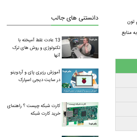
دانستنی های جالب
 تون
متر از 4 گیگا بایت رم داره می تونید ویندوز 32 بیتی نصب کنید . نسخه 32 بیتی ویندوز 10 به منابع
13 عادت غلط آمیخته با
تکنولوژی و روش های ترک
آنها
آموزش رزبری پای و آردوینو
در سایت دیجی اسپارک
کارت شبکه چیست ؟ راهنمای
خرید کارت شبکه