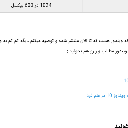
1024 در 600 پیکسل
ندوز مطالب زیر رو هم بخونید :
ر علم فردا
خونید