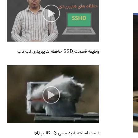
وظیفه قسمت SSD حافظه هایبریدی لپ تاپ
تست اسلحه آیپد مینی 3 ؛ کالیبر 50