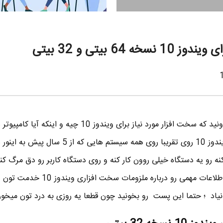
 64 بیتی و 32 بیتی
پیش از نصب ویندوز 10 لازمه بدونید که سخت افزار مورد نیاز برای ویندوز 10 چیه و اینکه 
ویندوز 10 سازگاری داره یا نه . ویندوز 10 روی تقریبا روی همه سیستم هایی که از 
ه رو یه دستگاه خیلی روون کار کنه و روی دستگاه کاربر رو دق مرگ کن
خاطر در این پست کوتاه میخوام اطلاعات مهمی رو درباره ملزوم
نیاد ؛ حتما این پست رو بخونید چون قطعا یه روزی به درد تون میخوره