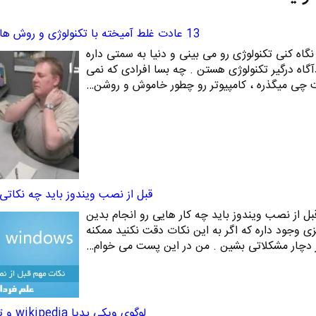
13 عادت غلط آمیخته با تکنولوژی و روش های ترک آنها
جا رو که نگاه کنی تکنولوژی رو می بینی و دنیا به سمتی داره
آگاه درگیر تکنولوژی هستن . چه بسا افرادی که نمی
رنت چی میگذره ، کامپیوتر رو چطور خاموش و روشن…
قبل از نصب ویندوز باید چه نکاتی ر
 قبل از نصب ویندوز باید چه کار هایی رو انجام بدین
ی وجود داره که اگر به این نکات دقت نکنید ممکنه
 دچار مشکلاتی بشین . من در این پست می خوام…
لوگوی ویکی پدیا wikipedia و تاریخچه آن