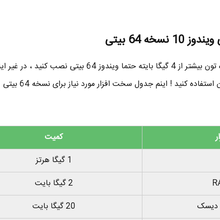
سخه 64 بیتی
اگر ظرفیت حافظه RAM دستگاه تون بیشتر از 4 گیگا بایته حتما ویندوز 64 بیتی نصب کن
ر
کمیت
1 گیگا هرتز
2 گیگا بایت
د دیسک
20 گیگا بایت