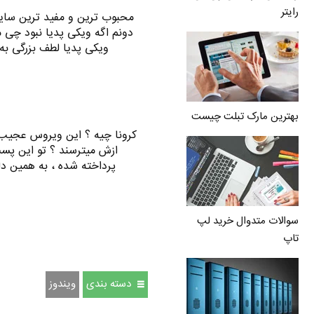
رایتر
محبوب ترین و مفید ترین سایت 
دونم اگه ویکی پدیا نبود چی م
ویکی پدیا لطف بزرگی به
بهترین مارک تبلت چیست
کرونا چیه ؟ این ویروس عجیب و
ازش میترسند ؟ تو این پست
پرداخته شده ، به همین دل
سوالات متدوال خرید لپ
تاپ
دسته بندی
ویندوز