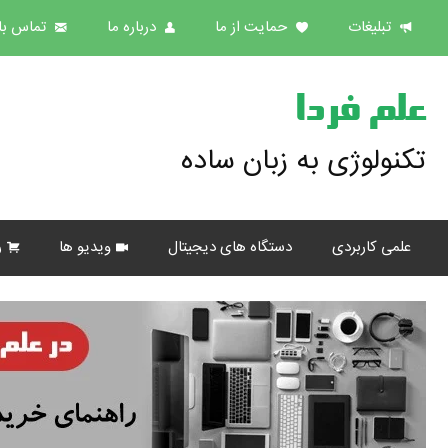
تبلیغات
حمایت از ما
درباره ما
تماس با 
علم فردا
تکنولوژی به زبان ساده
علمی کاربردی
دستگاه های دیجیتال
ویدیو ها
ر