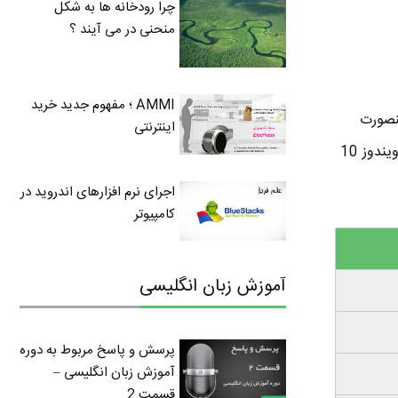
چرا رودخانه ها به شکل
منحنی در می آیند ؟
AMMI ؛ مفهوم جدید خرید
ید ، در غیر اینصورت
اینترنتی
نمی تونید از کل قدرت سیستم تون استفاده کنید ! اینم جدول سخت افزار مورد نیاز برای نسخه 64 بیتی ویندوز 10
اجرای نرم افزارهای اندروید در
کامپیوتر
آموزش زبان انگلیسی
پرسش و پاسخ مربوط به دوره
آموزش زبان انگلیسی –
قسمت 2