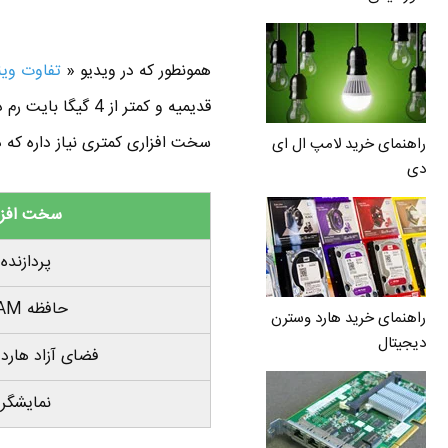
همونطور که در ویدیو «
تفاوت ویندوز 64 بیتی با وی
سخت افزاری کمتری نیاز داره که د
راهنمای خرید لامپ ال ای
دی
سخت افزا
پردازنده
حافظه RAM
راهنمای خرید هارد وسترن
دیجیتال
فضای آزاد هار
نمایشگر