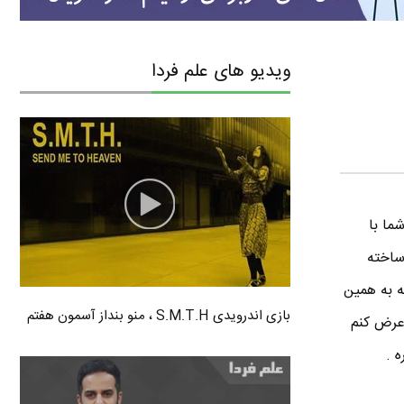
ویدیو های علم فردا
آیا کامپیوتر شما با
5 سال پیش به اینور ساخته
ه به همین
بازی اندرویدی S.M.T.H ، منو بنداز آسمون هفتم
ات سخت افزاری ویندوز 10 خدمت تون عرض کنم
 .