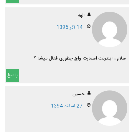
الهه
14 آذر 1395
سلام ، اینترنت اسمارت واچ چطوری فعال میشه ؟
پاسخ
حسین
27 اسفند 1394