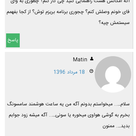
اگه امکانش هست راهنمایی کنید چی کار کنم؟ چطوری به وای
فای خونم وصلش کنم؟ چجوری برنامه بریزم توش؟ از کجا بفهمم
سیستمش چیه؟
پاسخ
Matin
18 مرداد 1396
سلام….. میخواستم بدونم آگه من یه ساعت هوشمند سامسونگ
بخرم به گوشی هواوی میخوره یا سونی….. آگه میشه زود جوابم
بدید…. ممنون