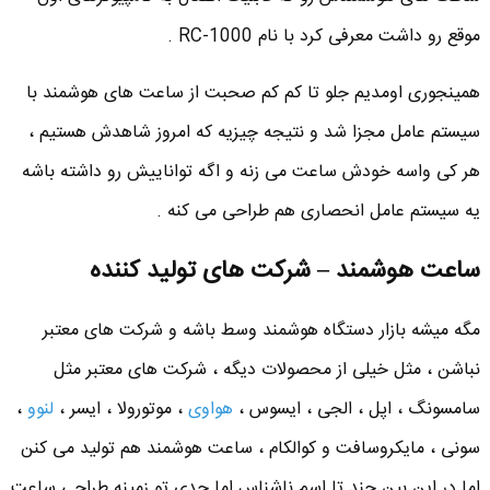
موقع رو داشت معرفی کرد با نام RC-1000 .
همینجوری اومدیم جلو تا کم کم صحبت از ساعت های هوشمند با
سیستم عامل مجزا شد و نتیجه چیزیه که امروز شاهدش هستیم ،
هر کی واسه خودش ساعت می زنه و اگه تواناییش رو داشته باشه
یه سیستم عامل انحصاری هم طراحی می کنه .
ساعت هوشمند – شرکت های تولید کننده
مگه میشه بازار دستگاه هوشمند وسط باشه و شرکت های معتبر
نباشن ، مثل خیلی از محصولات دیگه ، شرکت های معتبر مثل
سامسونگ ، اپل ، الجی ، ایسوس ،
هواوی
، موتورولا ، ایسر ،
لنوو
،
سونی ، مایکروسافت و کوالکام ، ساعت هوشمند هم تولید می کنن
اما در این بین چند تا اسم ناشناس اما جدی تو زمینه طراحی ساعت