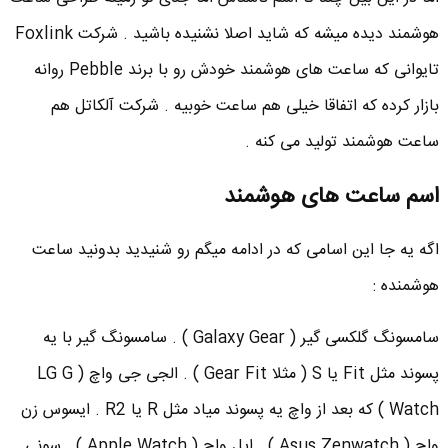
هوشمند دیده میشه که شاید اصلا نشنیده باشید . شرکت Foxlink
تایوانی که ساعت های هوشمند خودش رو با برند Pebble روانه
بازار کرده که اتفاقا خیلی هم ساعت خوبیه . شرکت آلکاتل هم
ساعت هوشمند تولید می کنه .
اسم ساعت های هوشمند
اگه یه جا این اسامی که در ادامه میگم رو شنیدید بدونید ساعت
هوشمنده :
سامسونگ گلکسی گیر ( Galaxy Gear ) . سامسونگ گیر با یه
پسوند مثل Fit یا S ( مثلا Gear Fit ) . الجی جی واچ ( LG G
Watch ) که بعد از واچ یه پسوند میاد مثل R یا R2 . ایسوس زن
واچ ( Asus Zenwatch ) . اپل واچ ( Apple Watch ) . سونی