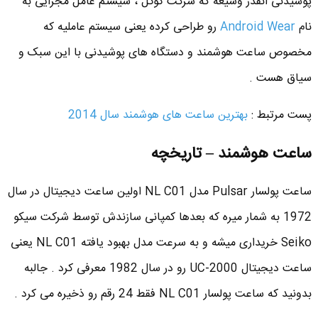
پوشیدنی انقدر وسیعه که شرکت گوگل ، سیستم عامل مجزایی به
نام
Android Wear
رو طراحی کرده یعنی سیستم عاملیه که
مخصوص ساعت هوشمند و دستگاه های پوشیدنی با این سبک و
سیاق هست .
پست مرتبط :
بهترین ساعت های هوشمند سال 2014
ساعت هوشمند – تاریخچه
ساعت پولسار Pulsar مدل NL C01 اولین ساعت دیجیتال در سال
1972 به شمار میره که بعدها کمپانی سازندش توسط شرکت سیکو
Seiko خریداری میشه و به سرعت مدل بهبود یافته NL C01 یعنی
ساعت دیجیتال UC-2000 رو در سال 1982 معرفی کرد . جالبه
بدونید که ساعت پولسار NL C01 فقط 24 رقم رو ذخیره می کرد .