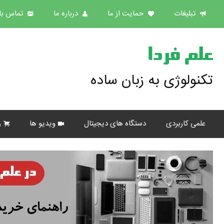
تبلیغات
حمایت از ما
درباره ما
تماس با 
علم فردا
تکنولوژی به زبان ساده
علمی کاربردی
دستگاه های دیجیتال
ویدیو ها
ر