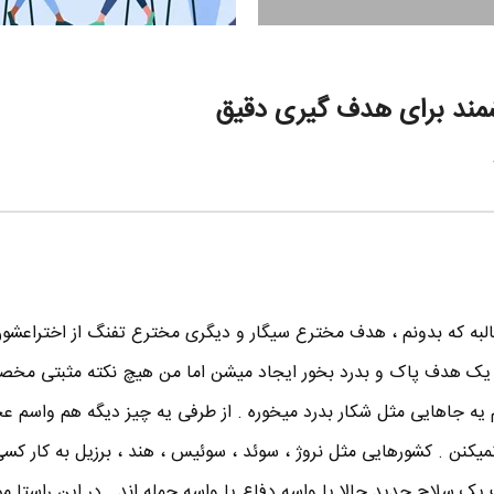
ند برای هدف گیری دقیق
البه که بدونم ، هدف مخترع سیگار و دیگری مخترع تفنگ از اختراعشو
ای یک هدف پاک و بدرد بخور ایجاد میشن اما من هیچ نکته مثبتی مخص
زم یه جاهایی مثل شکار بدرد میخوره . از طرفی یه چیز دیگه هم واسم عج
میکنن . کشورهایی مثل نروژ ، سوئد ، سوئیس ، هند ، برزیل به کار کسی
ت یک سلاح جدید حالا یا واسه دفاع یا واسه حمله اند . در این راستا