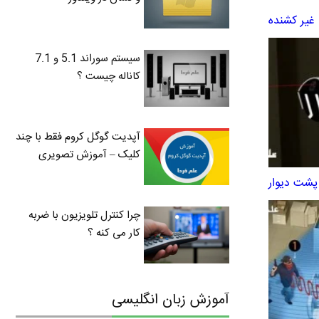
غیر کشنده
سیستم سوراند 5.1 و 7.1
کاناله چیست ؟
آپدیت گوگل کروم فقط با چند
کلیک – آموزش تصویری
پشت دیوار
چرا کنترل تلویزیون با ضربه
کار می کنه ؟
آموزش زبان انگلیسی