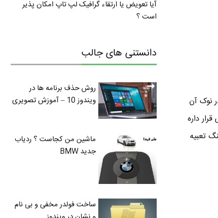
آیا تعویض یا ارتقاء گرافیک لپ تاپ امکان پذیر
است ؟
دانستنی های جالب
روش حذف برنامه ها در
ویندوز 10 – آموزش تصویری
ر نوک آن
نیز در دماغ فشنگ جاساز شده . درون این فشنگ یک پردازنده 8 بیتی قرار داره
فشنگ تعبیه
ماشین من کجاست ؟ ردیاب
جدید BMW
ساخت فولدر مخفی و بی نام
و نشان در ویندوز