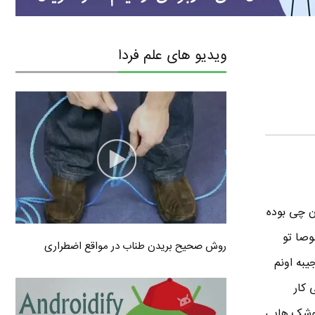
ویدیو های علم فردا
ن چی بوده
وصا تو
روش صحیح بریدن طناب در مواقع اضطراری
یبه اونم
 کار
 موشک هایی