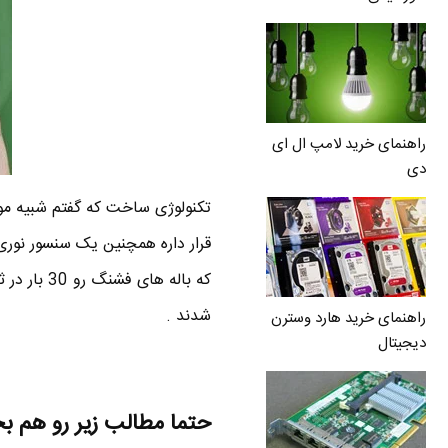
راهنمای خرید لامپ ال ای
دی
تکنولوژی ساخت که گفتم شبیه موش
که باله ها
شدند .
راهنمای خرید هارد وسترن
دیجیتال
حتما مطالب زیر رو هم ب