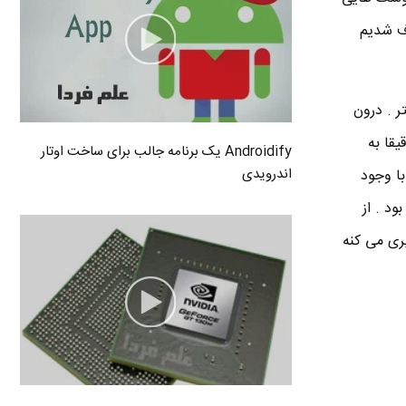
رف شدیم
 . درون
یقا به
Androidify یک برنامه جالب برای ساخت اوتار
اندرویدی
 محقق آن ، با وجود
د . از
ری می کنه