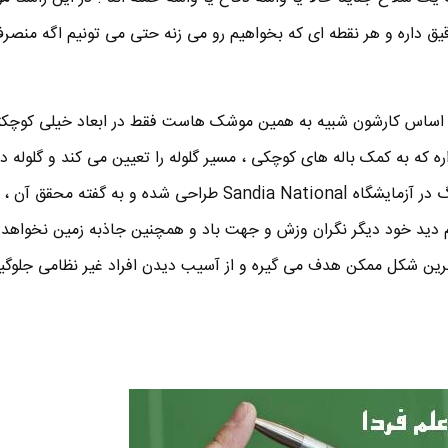
ق داره و هر نقطه ای که بخواهیم رو می زنه حتی می تونیم اگه منص
اساس کارشون شبیه به همین موشک هاست فقط در ابعاد خیلی کوچکتر
ه که به کمک باله های کوچکی ، مسیر گلوله را تعیین می کند و گلوله دق
جایی میره که باید بره . این فشنگ در آزمایشگاه Sandia National طراحی شده و به گفته
ظیم دید خود دیگر نگران وزش و جهت باد و همچنین جاذبه زمین نخواهد بو
ین شکل ممکن هدف می گیره و از آسیب دیدن افراد غیر نظامی جلوگی