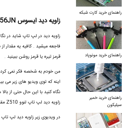
راهنمای خرید کارت شبکه
زاویه دید ایسوس N56JN
زاویه دید در لپ تاپ شاید در نگا
فاجعه میشید . کافیه یه مقدار از 
راهنمای خرید مونوپاد
قرمز تیره یا قرمز روشن ببینید .
من خودم به شخصه فکر نمی کردم
اینه که توی ویدیو های زیر می بین
راهنمای خرید خمیر
زاویه دید لپ تاپ لنوو Z510 مقایسه کنید و متوجه برتری بلاشک ایسوس N56JN بشید .
سیلیکون
در ویدیوی زیر زاویه دید لپ تاپ ایسوس N56JN رو هم از چپ و راست و هم از بالا و پای