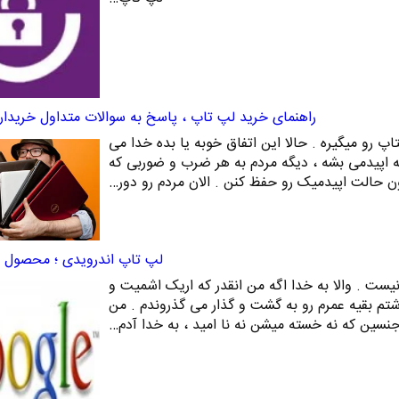
راهنمای خرید لپ تاپ ، پاسخ به سوالات متداول خریدار
 رو میگیره . حالا این اتفاق خوبه یا بده خدا می
ه 1 چیز تو جامعه اپیدمی بشه ، دیگه مردم به هر ضرب و ضوربی که
 حالت اپیدمیک رو حفظ کنن . الان مردم رو دور…
لپ تاپ اندرویدی ؛ محصول 
یست . والا به خدا اگه من انقدر که اریک اشمیت و
تم بقیه عمرم رو به گشت و گذار می گذروندم . من
 جنسین که نه خسته میشن نه نا امید ، به خدا آدم…