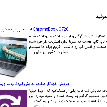
خونید
ChromeBook C720 ایسر با پردازنده هزول Haswell
ChromeBo که با همکاری شرکت گوگل و ایسر ساخته و پرداخته شده
ه لپ تاپ هست که صرفا برای اینترنت طراحی شده
ی سخت و نفس گیر رو داشت . کروم بوک ها سیستم
عامل خودشون رو دارن .…
چرخش خودکار صفحه نمایش لپ تاپ در ویندوز 8 و
نمایش لپ تاپ یکی از مشکلاتیه که اخیرا خیلیا
لیل تصمیم گرفتم یه پست کوتاه و مفید درباره این
ی با قیافه نا امید و وحشت زده اومد و بم گفت : «
لپ تاپ…