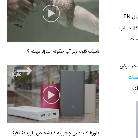
سایز نمایشگر لپ تاپ ایسوس N56JN حدود ۱۵.۶ اینچ هست که خب نرماله . تکنولوژی TFT LCD و پنل TN
استفاده کرده . معمولا لپ تاپ هایی که پنل TN دارن زاویه دید محدودی دارن و همیشه گفتن که پنل IPS در لپ
در کیفیت ساخت
شلیک گلوله زیر آب چگونه اتفاق میفته ؟
۱ در ۱۰۸۰ پیکسل به ترتیب در عرض
صات
دم .
پاوربانک تقلبی چجوریه ؟ تشخیص پاوربانک فیک