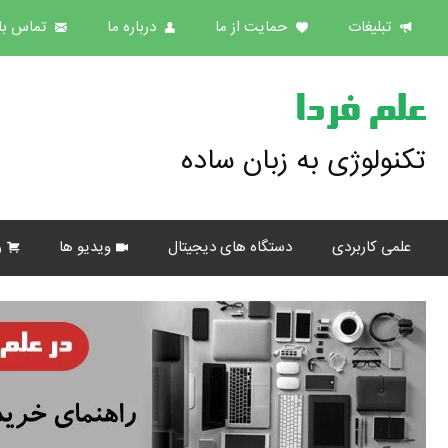
تبلیغات
حمایت از ما
درباره ما
تماس با 
علم فردا
تکنولوژی به زبان ساده
علمی کاربردی
دستگاه های دیجیتال
ویدیو ها
ر