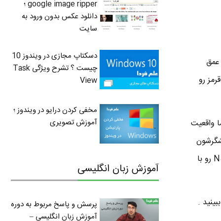
google image ripper ؛
دانلود عکس بدون ورود به
سایت
دسکتاپ مجازی در ویندوز 10
 عمق
چیست ؟ تشرح ویژگی Task
رمز رو
View
مخفی کردن درایو در ویندوز ؛
آموزش تصویری
ا واقعیت
یشگرشون
نگاه کنید با این حال حتی از بالا هم اونقدرها کیفیت تصویر به هم نمی ریزه . می تونید زاویه دید N56JN رو با
آموزش زبان انگلیسی
پرسش و پاسخ مربوط به دوره
آموزش زبان انگلیسی –