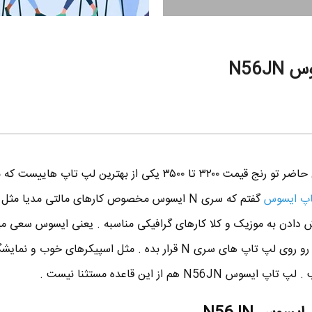
N56J
لپ تاپ ایسوس N56JN در حال حاضر تو رنج قیمت ۳۲۰۰ تا ۳۵۰۰ یکی از بهترین لپ تاپ 
تاپ ایسوس
گفتم که سری N ایسوس مخصوص کارهای مالتی مدیا مث
 دادن به موزیک و کلا کارهای گرافیکی مناسبه . یعنی ایسوس سعی می
بهترین امکانات صوتی و تصویری رو روی لپ تاپ های سری N قرار بده . مثل اسپیکرهای خوب
N هم از این قاعده مستثنا نیست .