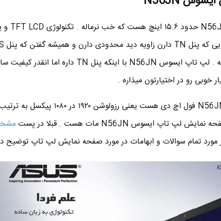
وس N56JN
تاپ باعث افزایش زاویه دید میشه . لپ تاپ ایسوس N56JN با اینکه پنل TN داره اما انق
ر خوبی رو در اختیارتون میذاره .
صفحه نمایش لپ تاپ ایسوس N56JN فول اچ دی هست یعنی رزولوشن ۹۲۰
تاپ ایسوس N56JN مات هست . قبلا در پست
مشخ
مورد تمام سوالات و ابهامات در مورد صفحه نمایش لپ تاپ توضیح دا