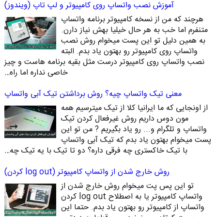
آموزش نصب واتساپ روی کامپیوتر و لپ تاپ (ویندوز)
هرچند که من از نسخه کامپیوتر برنامه واتساپ
متنفرم اما خب به هر حال خیلیا بهش نیاز دارن.
به همین دلیل تو این پست میخوام روش نصب
واتساپ روی کامپیوتر رو بهتون یاد بدم. البته
نصب واتساپ روی کامپیوتر درست مثل بقیه برنامه هاست و چیز
خاصی نداره اما راه…
معنی تیک واتساپ چیه؟ روش برداشتن تیک آبی واتساپ
از اونجایی که ما ایرانیا کلا از تیک میترسیم همه
مون دوس داریم روش غیرفعال کردن تیک
واتساپ و تلگرام و... رو یاد بگیریم ? من تو این
پست میخوام بهتون یاد بدم که تیک آبی واتساپ
با تیک خاکستری چه فرقی داره؟ دو تا تیک با یه تیک چه…
روش خارج شدن از واتساپ کامپیوتر (log out کردن)
تو این پس پت میخوام روش خارج شدن از
واتساپ کامپیوتر یا به اصطلاح log out کردن
واتساپ از کامپیوتر رو بهتون یاد بدم. حتما این