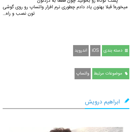
پست کوتاه رو بخونید چون قطعا به دردتون
میخوره! قبلا بهتون یاد دادم چطوری نرم افزار واتساپ رو روی گوشی
تون نصب و راه…
دسته بندی
iOS
اندروید
موضوعات مرتبط
واتساپ
ابراهیم درویش