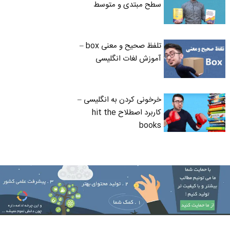
سطح مبتدی و متوسط
تلفظ صحیح و معنی box –
آموزش لغات انگلیسی
خرخونی کردن به انگلیسی –
کاربرد اصطلاح hit the
books