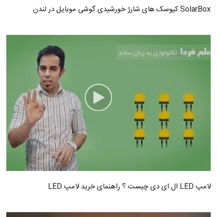
SolarBox کیوسک های شارژ خورشیدی گوشی موبایل در لندن
لامپ LED ال ای دی چیست ؟ راهنمای خرید لامپ LED