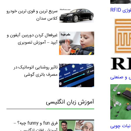
سریع ترین و قوی ترین خودرو
کلاس سدان
غیرفعال کردن دوربین آیفون و
آیپد – آموزش تصویری
تاثیر روشنایی اتوماتیک در
مصرف باتری گوشی
ی و صنعتی
آموزش زبان انگلیسی
فرق fun و funny چیه؟ –
آموزش لغات انگلیسی