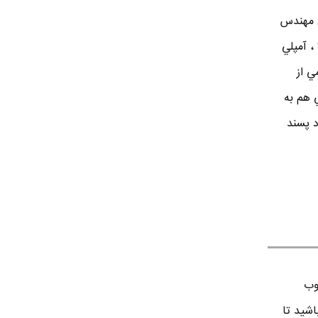
لد 2 خرداد 1365 تهران مهندس
الكترونيك . در زمينه طراحي مدارهاي Switching ، آمپلي
ي از
ي هم به
د پسند
وب
اشید تا