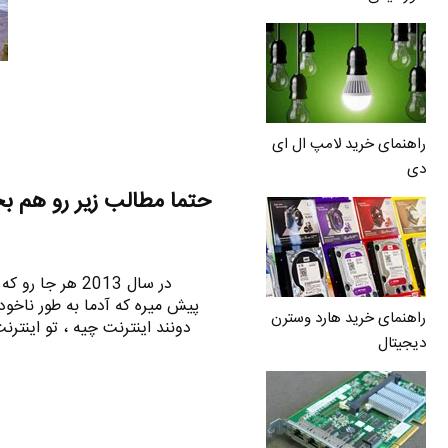
راهنمای خرید لامپ ال ای
دی
حتما مطالب زیر رو هم ب
در سال 2013 هر 
پیش میره که آدما به طور ناخود
راهنمای خرید هارد وسترن
دونند اینترنت چیه ، تو اینت
دیجیتال