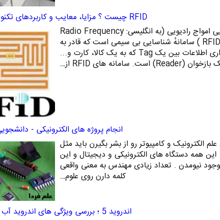
RFID چیست ؟ مزایا، معایب و کاربردهای تکنولوژی RFID
RFID چیست؟ سامانهٔ شناسایی امواج رادیویی (به انگلیسی: Radio Frequency
Identification)‏ (به اختصار RFID ) سامانهٔ شناسایی بی‌ سیمی است که قادر به
تبادل داده‌ها به ‌وسیلهٔ برقراری اطلاعات بین یک Tag که به یک کالا، کارت و...
است. سامانه‌ های RFID از…
انجام پروژه های الکترونیکی - دانشجوی
لم الکترونیک و کامپیوتر رو از بشر بگیرن باید مثل
. این همه دستگاه های الکترونیکی و دیجیتال و این
بوجود نیومدن . تعداد زیادی مهندس به معنی واقعی
کلمه دارن روی علوم…
اندروید 5 ؛ بررسی ویژگی های اندروید آب نبات چوبی