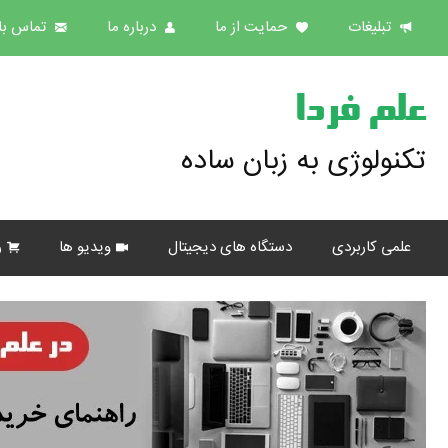
تبلیغات
حمایت از ما
درباره ما
تماس با 
علم فردا
تکنولوژی به زبان ساده
علمی کاربردی
دستگاه های دیجیتال
ویدیو ها
ر