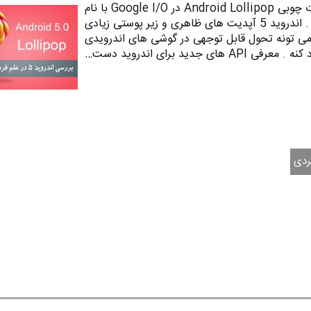
اندروید 5 یا اندروید آب نبات چوبی Android Lollipop در Google I/O با نام
Android L معرفی شده بود . اندروید 5 آپدیت های ظاهری و زیر پوستی زیادی
ی تونه تحول قابل توجهی در گوشی های اندرویدی
معرفی API های جدید برای اندروید دست…
ردی