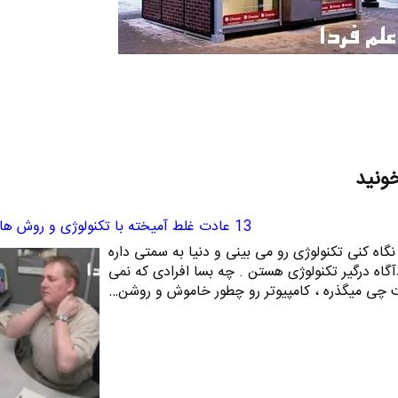
خونید
13 عادت غلط آمیخته با تکنولوژی و روش های ترک آنها
جا رو که نگاه کنی تکنولوژی رو می بینی و دنیا به سمتی داره
آگاه درگیر تکنولوژی هستن . چه بسا افرادی که نمی
رنت چی میگذره ، کامپیوتر رو چطور خاموش و روشن…