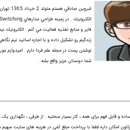
شروين صادقي هستم متو
فاير و منابع تغذيه فعاليت مي كنم . الكترونيك نيم
زندگيم رو تشكيل داده و با اجازه اساتيد نيم نگاه
نوشتن پست در مجله علم فردا دارم . اميدوارم مور
شما دوستان عزيز واقع بشه .
ده و قابل فهم برای همه ، کار بسیار سختیه . از طرفی ، نگهداری یک 
اتون امکان داره لطفا با پرداخت مبلغ کمی در هزینه های سایت سهیم ب