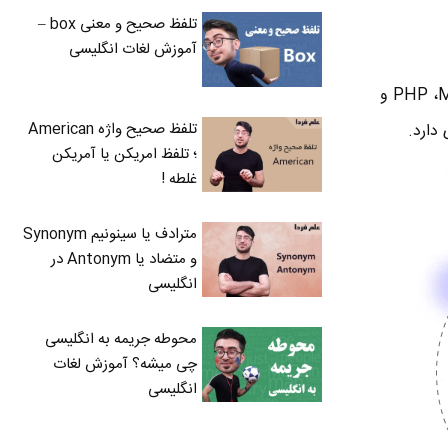
تلفظ صحیح و معنی box –
آموزش لغات انگلیسی
هاست لینوکس به‌خاطر ساختاری که دارد با اغلب اسکریپت‌ها و برنامه‌های کاربردی رایج، از جمله PHP ،MySQL و
تلفظ صحیح واژه American
؛ تلفظ امریکن یا آمریکن
غلطه !
مترادف یا سینونیم Synonym
و متضاد یا Antonym در
انگلیسی
محوطه جریمه به انگلیسی
چی میشه؟ آموزش لغات
انگلیسی