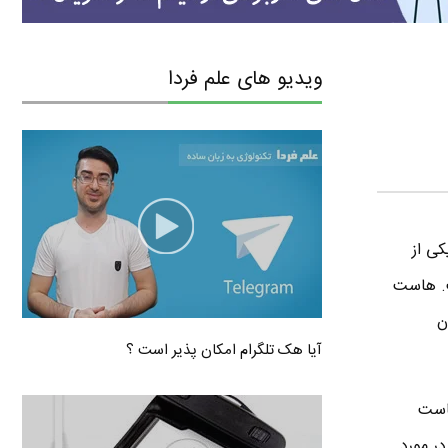
ویدیو های علم فردا
ی از
ت. هاست
ن
آیا هک تلگرام امکان پذیر است ؟
هاست
در مورد