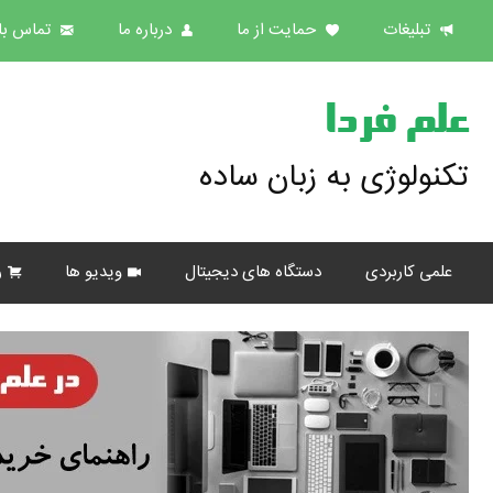
تبلیغات
حمایت از ما
درباره ما
تماس با 
علم فردا
تکنولوژی به زبان ساده
علمی کاربردی
دستگاه های دیجیتال
ویدیو ها
ر