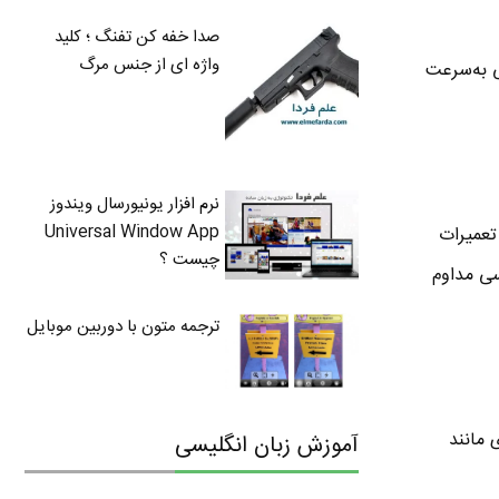
صدا خفه کن تفنگ ؛ کلید
واژه ای از جنس مرگ
ی به‌سرعت
نرم افزار یونیورسال ویندوز
Universal Window App
 تعمیرات
چیست ؟
رسی مداوم
ترجمه متون با دوربین موبایل
 مانند
آموزش زبان انگلیسی