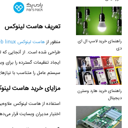
تعریف هاست لینوکس
راهنمای خرید لامپ ال ای
منظور از
هاست لینوکس hosting web linux
دی
ایجاد تنظیمات گسترده را برای و
سیستم عامل را متناسب با نیازها
مزایای خرید هاست لی
راهنمای خرید هارد وسترن
دیجیتال
استفاده از هاست لینوکس علاوه‌بر
اختیار مدیران وبسایت قرار می‌دهد،