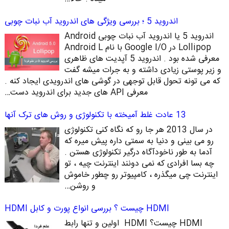
اندروید 5 ؛ بررسی ویژگی های اندروید آب نبات چوبی
اندروید 5 یا اندروید آب نبات چوبی Android
Lollipop در Google I/O با نام Android L
معرفی شده بود . اندروید 5 آپدیت های ظاهری
و زیر پوستی زیادی داشته و به جرات میشه گفت
که می تونه تحول قابل توجهی در گوشی های اندرویدی ایجاد کنه .
معرفی API های جدید برای اندروید دست…
13 عادت غلط آمیخته با تکنولوژی و روش های ترک آنها
در سال 2013 هر جا رو که نگاه کنی تکنولوژی
رو می بینی و دنیا به سمتی داره پیش میره که
آدما به طور ناخودآگاه درگیر تکنولوژی هستن .
چه بسا افرادی که نمی دونند اینترنت چیه ، تو
اینترنت چی میگذره ، کامپیوتر رو چطور خاموش
و روشن…
HDMI چیست ؟ بررسی انواع پورت و کابل HDMI
HDMI چیست؟ HDMI اولین و تنها رابط