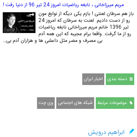
مریم میرزاخانی ، نابغه ریاضیات امروز 24 تیر 96 از دنیا رفت !
باز هم سرطان لعنتی ! بازم یکی دیگه از نوابغ مون
رو از دست دادیم. لعنت به سرطان که امروز 24
تیر 1396 خانم مریم میرزاخانی نابغه ریاضیات
رو از ما گرفت. واقعا برام عجیبه که این همه آدم
بی مصرف و مضر مثل داعشی ها و هزاران آدم بی…
دسته بندی
اخبار ایران
موضوعات مرتبط
شبکه های اجتماعی
وی چت
ابراهیم درویش