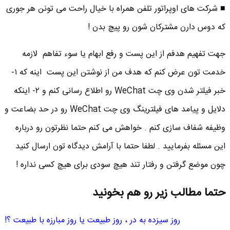
■ شرکت های اوپراتور تلفن همراه با خیال راحت می تونن هر جوری
که دوس دارن مشترکان شون رو پیچ بدن !
جهت تفهیم هدفم از این پست و رفع ابهام یا سوء تفاهم لازمه
خدمت تون عرض کنم که هدف من از نوشتن این پست اینه که ۱-
خبر فیلتر شدن وی چت WeChat رو اطلاع رسانی کنم و ۲- اینکه
دلایل و پیامد های فیلترینگ وی چت WeChat رو در حد بضاعت و
وظیفه شفاف سازی کنم . خواهش می کنم حتما نظرتون رو درباره
این مسئله بفرمایید . لطفا حتما با آرامش دیدگاه تون ارسال کنید
چون موضع گرفتن و رفتار تند هیچ سودی برای هیچ کسی نداره !
حتما مطالب زیر رو هم بخونید
روز سیزده به در ، روز طبیعت یا روز مبارزه با طبیعت ؟!