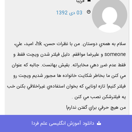
فريبا
03 دی 1392
سلام به همه‌ي دوستان. من با نظرات حسن، hk، اميد، علي،
someone و عليرضا موافقم. دليل فيلتر شدن ويچت فقط و
فقط عدم ضرر دهي مخابراته. بقيش بهانست. جالبه كه عنوان
مي كنن ما بخاطر شكايت خانواده ها مجبور شديم ويچت رو
فيلتر كنيم! تازه اونايي كه بخوان استفاده‌ي غيراخلاقي بكنن خب
يه فيلترشكن نصب مي كنن .
من هيچ حرفي براي گفتن ندارم!
دانلود آموزش انگلیسی علم فردا
پاسخ