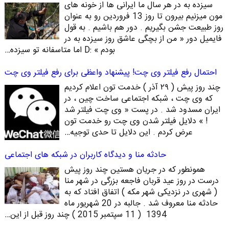
سیزده به در هر سال ما ایرانی ها از خونه های
مون میزنیم بیرون تا روز 13 فروردین رو به عنوان
روز طبیعت جشن بگیریم . دور هم باشیم . به قول
فایمیل دور « من از بچگی عاشق روز سیزده به در
بودم » :D اما متاسفانه تو سیزده…
احتمال رفع فیلتر وی چت! پیشنهاد واعظی برای رفع فیلتر وی چت
چند روز پیش ( ۲۹ آذر ) خدمت تون اعلام کردیم
که وی چت ، شبکه اجتماعی ساخت چین ، در
ایران مسدود شد . در پست « وی چت فیلتر شد
! » دلایل فیلتر شدن وی چت رو خدمت تون
عرض کردم . این دلایل تا حدی توجیه…
حادثه منا و دیدگاه کاربران در شبکه های اجتماعی
همونطور که در جریان هستین چند روز پیش
درست در روز عید قربان فاجعه بزرگی در شهر منا
( شهری در نزدیکی شهر مکه ) اتفاق افتاد که به
حادثه منا معروف شد . جالبه در 20 شهریور ماه
1394 ( 11 سپتمبر 2015 ) چند روز قبل از این…