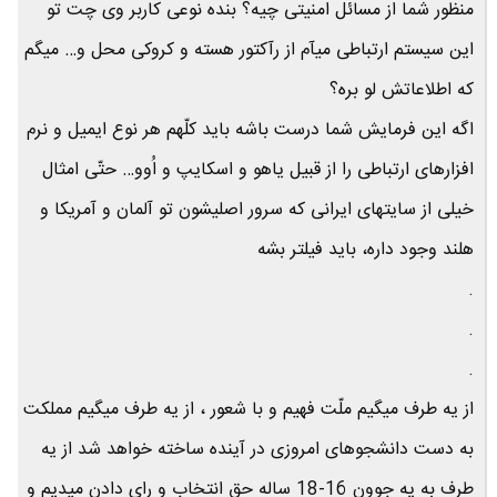
منظور شما از مسائل امنیتی چیه؟ بنده نوعی کاربر وی چت تو
این سیستم ارتباطی میآم از رآکتور هسته و کروکی محل و… میگم
که اطلاعاتش لو بره؟
اگه این فرمایش شما درست باشه باید کلّهم هر نوع ایمیل و نرم
افزارهای ارتباطی را از قبیل یاهو و اسکایپ و اُوو… حتّی امثال
خیلی از سایتهای ایرانی که سرور اصلیشون تو آلمان و آمریکا و
هلند وجود داره، باید فیلتر بشه
.
.
.
از یه طرف میگیم ملّت فهیم و با شعور ، از یه طرف میگیم مملکت
به دست دانشجوهای امروزی در آینده ساخته خواهد شد از یه
طرف به یه جوون 16-18 ساله حق انتخاب و رای دادن میدیم و