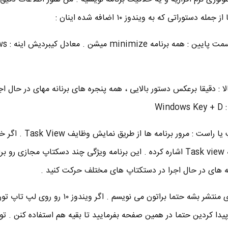
توراتی که به ویندوز ۱۰ اضافه شده اینان :
■ اشاره با سه انگشتی
لا : دقیقا برعکس دستور بالایی ، همه پنجره های برنانه مهای در حال اجر
Wi
■ اشاره سه انگشتی به سمت چپ یا راست : مرور برنام
باشه در پست معرفی ویندوز ۱۰ به Task view اشاره کرده . این برنامه ویژگی چند دسکتاپ مجازی
مه های در حال اجرا در دستکتاپ های مختلف حرکت کنید .
به محض اینکه اطلاعات جدید تری منتشر بشه حتما براتون می نویسم . اگر ویند
یدا کردین حتما در همین صفحه بفرمایید تا بقیه هم استفاده کنن . تو