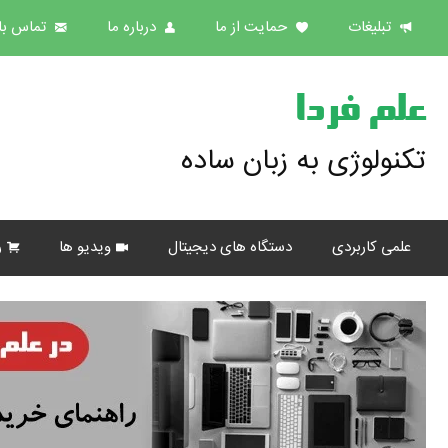
تبلیغات
حمایت از ما
درباره ما
تماس با 
علم فردا
تکنولوژی به زبان ساده
علمی کاربردی
دستگاه های دیجیتال
ویدیو ها
ر