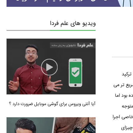
ویدیو های علم فردا
تورات ترکپد
ریع تر می
Trackpad رو در مک ارائه کرده بود اما
آیا آنتی ویروس برای گوشی موبایل ضرورت دارد ؟
متوجه
خاصی اجرا
کرده بود اما در ویندوز ۱۰ گویا قرار چیزای