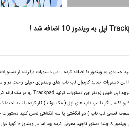
شرکت مایکروسافت دستورات تاچپد جدیدی به ویندوز ۱۰ اضافه کرده . این دستورات برگرفته از دس
ن . با این دستورات جدید کاربران لپ تاپ های ویندوزی خیلی راحت تر و س
تونن با لپ تاپ شون کار کنن . اگرچه اپل خیلی زودتر این دستورات ترکپد 
رو نکنه . اگر با لپ تاپ های اپل ( مک بوک ) کار کرده باشید احتمالا 
صفحه لمسی لپ تاپ ) دو انگشتی یا سه انگشتی لمس کنید دستورات 
میشه . مایکروسافت پیش تر برای ویندوز ۸ چنتا دستور تاچپد معرفی 