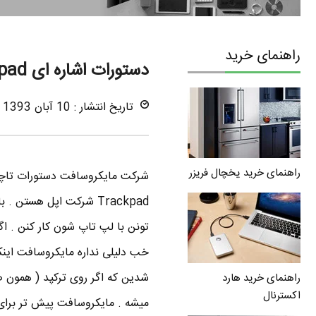
راهنمای خرید
دستورات اشاره ای Trackpad اپل به ویندوز 10 اضافه شد !
تاریخ انتشار : 10 آبان 1393
راهنمای خرید یخچال فریزر
Trackpad شرکت اپل هست
خب دلیلی نداره مایکروسافت اینکا
شدین که اگر روی ترکپد ( همون 
راهنمای خرید هارد
اکسترنال