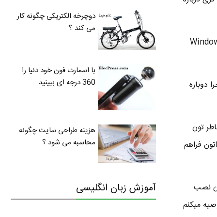
دوچرخه الکتریکی چگونه کار
می کند ؟
 از بالا به سمت پایین : همه برنامه minimize میشن . معادل کیبردیش اینه : Windows
با اسمارت فون خود دنیا را
360 درجه ای ببینید
ا دوباره
ه ها از طریق نمایش وظایف Task View . اگر خاطر تون
هزینه طراحی سایت چگونه
محاسبه می شود ؟
 رو براتون فراهم
آموزش زبان انگلیسی
وز ۱۰ رو روی لپ تاپ تون نصب
صیه میکنم