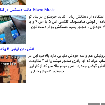
Glove Mode حالت دستکش در گلکسی نوت 4
ستفاده از دستکش زیاد . شاید حرصتون در بیاد تو
زمستون و هوای سرد برای استفاده از گوشی سامسونگ گلکسی اس ۵ یا اس ۴ و یا
آتش زدن آیفون 6 پلاس با ترمیت
ونیکی هم واسه خودش دنیایی داره بالاخره این در
 میاد که آیا باتری منفجر میشه یا نه ؟ مقاومت
آتش گرفتن چقدره . نمی دونم والا من که از کار این
جوونای دلخوش خیلی…