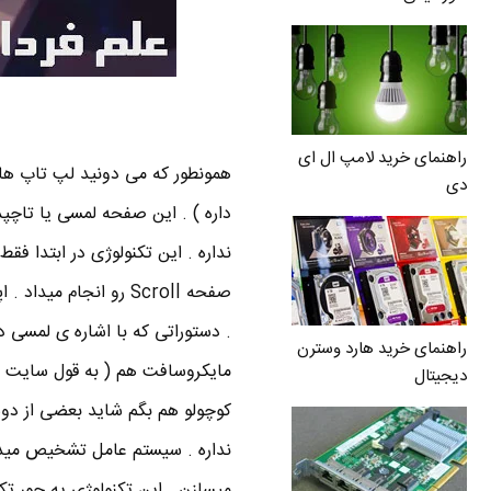
راهنمای خرید لامپ ال ای
همونطور که می دونید لپ تاپ ها
دی
نداره . این تکنولوژی در ابتدا ف
صفحه Scroll رو انجام
. دستوراتی که با اشاره ی لمسی د
راهنمای خرید هارد وسترن
مایکروسافت هم ( به قول سایت های
دیجیتال
کوچولو هم بگم شاید بعضی از دو
نداره . سیستم عامل تشخیص مید
میسازن . این تکنولوژی یه جور تکن