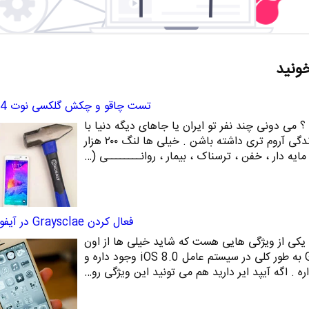
خونید
تست چاقو و چکش گلکسی نوت 4 سامسونگ
د ؟ می دونی چند نفر تو ایران یا جاهای دیگه دنیا با
پول یه گلکسی نوت ۴ می تونن زندگی آروم تری داشته باشن . خیلی ها لنگ ۲۰۰ هزار
 مایه دار ، خفن ، ترسناک ، بیمار ، روانــــــــی (…
فعال کردن Graysclae در آیفون 6 و آیپد
قابلیت Graysclae در آیفون 6 یکی از ویژگی هایی هست که شاید خیلی ها از اون
بی خبر باشن ، ویژگی Graysclae به طور کلی در سیستم عامل iOS 8.0 وجود داره و
ره . اگه آیپد ایر دارید هم می تونید این ویژگی رو…