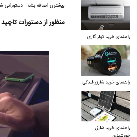
بیشتری اضافه بشه . دستوراتی شبی
منظور از دستورات تاچپد TouchPad یا ترکپد Trackpad چیه ؟
راهنمای خرید کولر گازی
راهنمای خرید شارژر فندکی
راهنمای خرید شارژر
خورشیدی