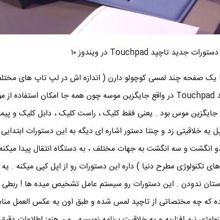
دستورات جدید تاچپد Touchpad در ویندوز ۱۰
 یک صفحه چند لمسی کوچولو دارن ( اندازه اش در لپ تاپ های مختل
داره ) . این صفحه لمسی یا تاچپد Touchpad در واقع جایگزین موسه چون همه جا امکان استفا
قط جایگزین موس بود . یعنی فقط کلیک ، راست کلیک ، دابل کلیک و پی
 میداد . اپل یه خلاقیتی زد و چنتا دستور اشاره ای دیگه به این دستورات ابتدای
و انگشت و سه انگشت به جهات مختلف ، به دستگاه انتقال پیدا میکنه .
 تکنولوژی مطرح دنیا ) داره این دستورات رو از اپل کپی میکنه . یه 
ستان ندودن . این دستورات رو سیستم عامل تشخیص میده ها ! ربطی 
ه که چه مختصاتی از تاچپد لمس شده و طبق اون یه عکس العمل من
ولوژی نرم افزاریه و یه خلاقیت برنامه نویسیه . من هنوز اطلاعات دقیق 