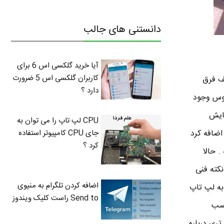
دانستنی های جالب
آیا خرید گلکسی اس 6 برای
کاربران گلکسی اس 5 ضرورت
ف فرق
دارد ؟
ده از موس وجود
مایش
CPU لپ تاپ را می توان به
ی اضافه کرد
جای CPU کامپیوتر استفاده
کرد ؟
 حالا
نکته فنی
اضافه کردن تلگرام به منیوی
به لپ تاپ
Send to راست کلیک ویندوز
اسب
تری درباره