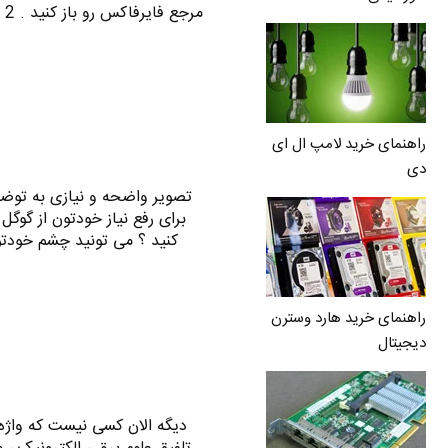
مرجع فایرفاکس رو باز کنید . 2 - کلید Home‌ رو بزنید . ( یا در آدرس بار بنویسید…
راهنمای خرید لامپ ال ای
دی
تصویر واضحه و نیازی به توض
برای رفع نیاز خودتون از گوگل
کنید ؟ می تونید چشم خودتون
راهنمای خرید هارد وسترن
دیجیتال
دیگه الان کسی نیست که واژه 