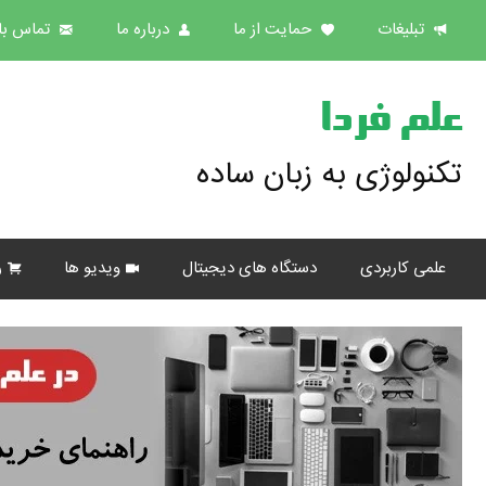
تبلیغات
حمایت از ما
درباره ما
تماس با 
علم فردا
تکنولوژی به زبان ساده
علمی کاربردی
دستگاه های دیجیتال
ویدیو ها
ر