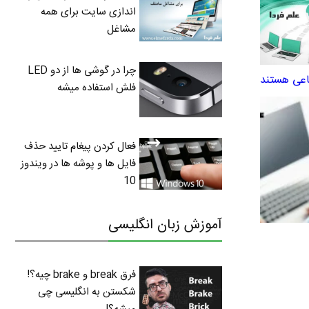
اندازی سایت برای همه
مشاغل
چرا در گوشی ها از دو LED
ماعی هستند
فلش استفاده میشه
فعال کردن پیغام تایید حذف
فایل ها و پوشه ها در ویندوز
10
آموزش زبان انگلیسی
فرق break و brake چیه؟!
شکستن به انگلیسی چی