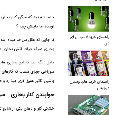
حتما شنیدید که میگن کنار بخار
اومده اما دلیلش چیه ؟
راهنمای خرید لامپ ال ای
تا جایی که عقل من قد میده اینه
دی
بخاری صرف حیات آتش بخاری میشه
دلیل دیگه اینه که این بخاری ها
سوراخی چیزی هست که گازهای خطر
باشین تاثیر عمیق تری میذاره و 
راهنمای خرید هارد وسترن
دیجیتال
خوابیدن کنار بخاری – سر
خشکی گلو و دهان یکی از شایع ت