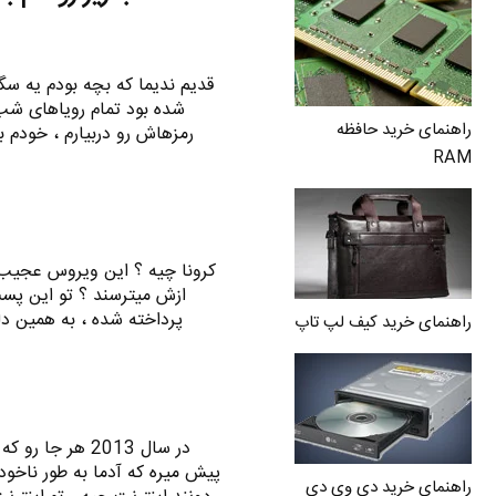
قدیم ندیما که بچه بودم یه سگ
شده بود تمام رویاهای شب 
راهنمای خرید حافظه
رمزهاش رو دربیارم ، خودم با هزار بدبختی sh him
RAM
کرونا چیه ؟ این ویروس عجیب و
ازش میترسند ؟ تو این پست
پرداخته شده ، به همین دل
راهنمای خرید کیف لپ تاپ
در سال 2013 هر 
پیش میره که آدما به طور ناخود
راهنمای خرید دی وی دی