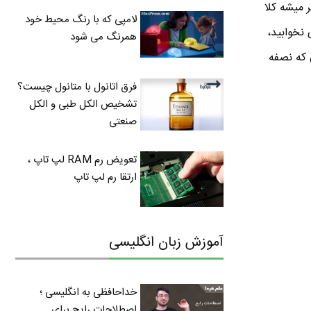
 میشه کلا
لامپی که با رنگ محیط خود
 نخوابید،
همرنگ می شود
 که نصفه
فرق اتانول با متانول چیست؟
تشخیص الکل طبی و الکل
صنعتی
تعویض رم RAM لپ تاپ ،
ارتقا رم لپ تاپ
آموزش زبان انگلیسی
خداحافظی به انگلیسی ؛
اصطلاحات رایج برای