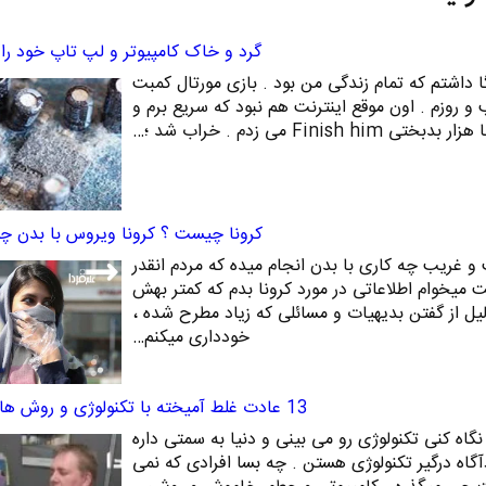
گرد و خاک کامپیوتر و لپ تاپ خود را ت
ا داشتم که تمام زندگی من بود . بازی مورتال کمبت
و روزم . اون موقع اینترنت هم نبود که سریع برم و
Fini می زدم . خراب شد ؛…
کرونا چیست ؟ کرونا ویروس با بدن چکا
 غریب چه کاری با بدن انجام میده که مردم انقدر
 میخوام اطلاعاتی در مورد کرونا بدم که کمتر بهش
یل از گفتن بدیهیات و مسائلی که زیاد مطرح شده ،
خودداری میکنم…
13 عادت غلط آمیخته با تکنولوژی و روش های ترک آنها
جا رو که نگاه کنی تکنولوژی رو می بینی و دنیا به سمتی داره
آگاه درگیر تکنولوژی هستن . چه بسا افرادی که نمی