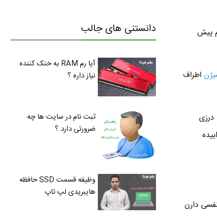
دانستنی های جالب
م پیش
آیا رم RAM به خنک کننده
یژن
اطراف
نیاز داره ؟
ثبت نام در سایت ها چه
 درزی
ضرورتی دارد ؟
بیده
وظیفه قسمت SSD حافظه
هایبریدی لپ تاپ
نفسی دارن