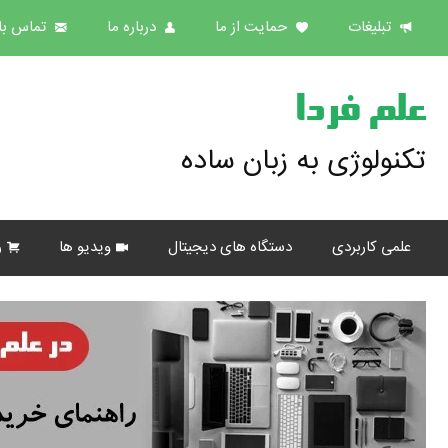
تبلیغات
حمایت از ما
درباره ما
تماس با 
علم فردا
تکنولوژی به زبان ساده
علمی کاربردی
دستگاه های دیجیتال
ویدیو ها
ر