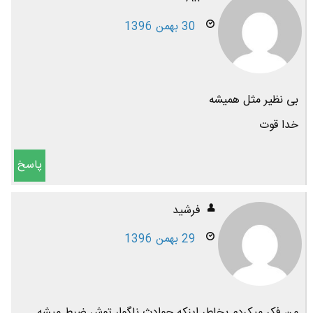
30 بهمن 1396
بی نظیر مثل همیشه
خدا قوت
پاسخ
فرشید
29 بهمن 1396
من فکر میکردم بخاطر اینکه حوادث ناگوار توش ضبط میشه