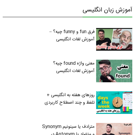
آموزش زبان انگلیسی
فرق fun و funny چیه؟ –
آموزش لغات انگلیسی
معنی واژه found چیه؟
آموزش لغات انگلیسی
روزهای هفته به انگلیسی +
تلفظ و چند اصطلاح کاربردی
مترادف یا سینونیم Synonym
و متضاد یا Antonym در