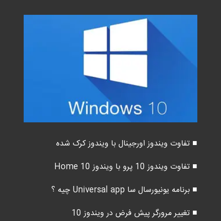
■ تفاوت ویندوز اورجینال با ویندوز کرک شده
■ تفاوت ویندوز 10 پرو با ویندوز 10 Home
■ برنامه یونیورسال سا Universal app چیه ؟
■ تغییر مرورگر پیش فرض در ویندوز 10