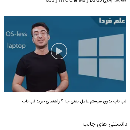
مقایسه باتری LG G3 و HTC One M8 و GS5
لپ تاپ بدون سیستم عامل یعنی چه ؟ راهنمای خرید لپ تاپ
دانستنی های جالب