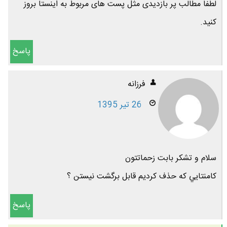
لطفاَ مطالب پر بازدیدی مثل پست های مربوط به اینستا بروز
کنید.
پاسخ
ﻓﺮﺯاﻧﻪ
26 تیر 1395
ﺳﻼﻡ و ﺗﺸﻜﺮ ﺑﺎﺑﺖ ﺯﺣﻤﺎﺗﺘﻮﻥ
ﻛﺎﻣﻨﺘﺎﻳﻲ ﻛﻪ ﺣﺬﻑ ﻛﺮﺩﻳﻢ ﻗﺎﺑﻞ ﺑﺮﮔﺸﺖ ﻧﻴﺴﺘﻦ ؟
پاسخ