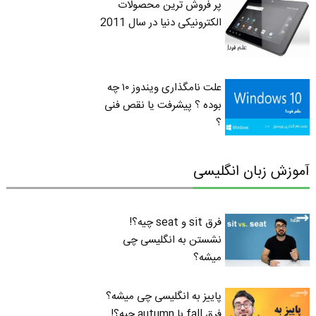
پر فروش ترین محصولات
الکترونیکی دنیا در سال 2011
علت نامگذاری ویندوز ۱۰ چه
بوده ؟ پیشرفت یا نقص فنی
؟
آموزش زبان انگلیسی
فرق sit و seat چیه؟!
نشستن به انگلیسی چی
میشه؟
پاییز به انگلیسی چی میشه؟
فرق fall با autumn چیه؟!