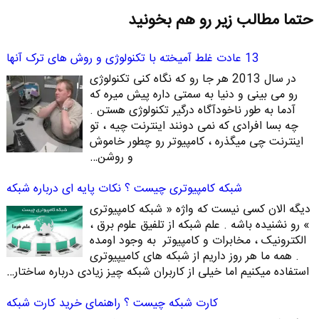
حتما مطالب زیر رو هم بخونید
13 عادت غلط آمیخته با تکنولوژی و روش های ترک آنها
در سال 2013 هر جا رو که نگاه کنی تکنولوژی
رو می بینی و دنیا به سمتی داره پیش میره که
آدما به طور ناخودآگاه درگیر تکنولوژی هستن .
چه بسا افرادی که نمی دونند اینترنت چیه ، تو
اینترنت چی میگذره ، کامپیوتر رو چطور خاموش
و روشن…
شبکه کامپیوتری چیست ؟ نکات پایه ای درباره شبکه
دیگه الان کسی نیست که واژه « شبکه کامپیوتری
» رو نشنیده باشه . علم شبکه از تلفیق علوم برق ،
الکترونیک ، مخابرات و کامپیوتر به وجود اومده
. همه ما هر روز داریم از شبکه های کامیپیوتری
استفاده میکنیم اما خیلی از کاربران شبکه چیز زیادی درباره ساختار…
کارت شبکه چیست ؟ راهنمای خرید کارت شبکه