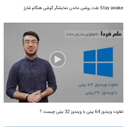
Stay awake علت روشن ماندن نمایشگر گوشی هنگام شارژ
تفاوت ویندوز 64 بیتی با ویندوز 32 بیتی چیست ؟