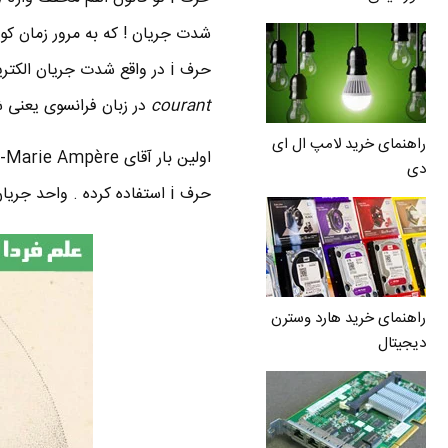
حرف i در واقع شدت جریان الکتریکیه . جالبه بدونید که این حرف i ریشه فرانسوی داره . عبارت
courant
در زبان فرانسوی یعنی 
راهنمای خرید لامپ ال ای
دی
حرف i استفاده کرده . واحد جریان یعنی آمپر ( Ampere ) به احترام ایشون گذاشته شده .
راهنمای خرید هارد وسترن
دیجیتال