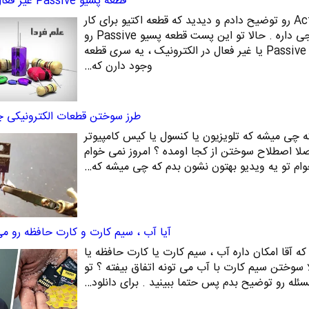
قطعه پسیو Passive غیر فعال چیست ؟
در پست قبلی قطعه اکتیو Active رو توضیح دادم و دیدید که قطعه اکتیو برای کار
کردن احتیاج به انرژی خارجی داره . حالا تو این پست قطعه پسیو Passive رو
معرفی می کنم . قطعه پسیو Passive یا غیر فعال در الکترونیک ، یه سری قطعه
وجود دارن که…
طرز سوختن قطعات الکترونیکی 
ه چی میشه که تلویزیون یا کنسول یا کیس کامپیوتر
لا اصطلاح سوختن از کجا اومده ؟ امروز نمی خوام
م تو یه ویدیو بهتون نشون بدم که چی میشه که…
آیا آب ، سیم کارت و کارت حافظه رو م
 که آقا امکان داره آب ، سیم کارت یا کارت حافظه یا
ا سوختن سیم کارت با آب می تونه اتفاق بیفته ؟ تو
ئله رو توضیح بدم پس حتما ببینید . برای دانلود…