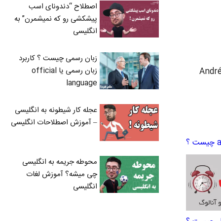
اصطلاح “دندونای اسب
پیشکشی رو که نمیشمرن” به
انگلیسی
زبان رسمی چیست ؟ کاربرد
زبان رسمی یا official
فل فرانسه نوشته شده که اسم آقای André-Marie
language
عجله کار شیطونه به انگلیسی
– آموزش اصطلاحات انگلیسی
محوطه جریمه به انگلیسی
چی میشه؟ آموزش لغات
انگلیسی