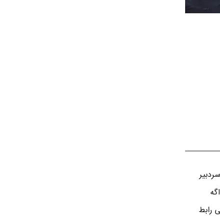
ردبير
اگه
ی رابط