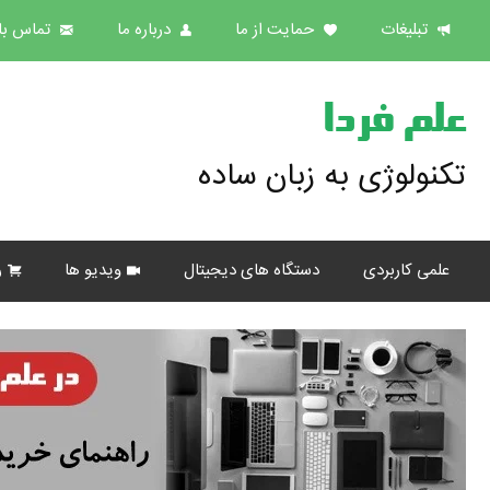
تبلیغات
حمایت از ما
درباره ما
تماس با 
علم فردا
تکنولوژی به زبان ساده
علمی کاربردی
دستگاه های دیجیتال
ویدیو ها
ر