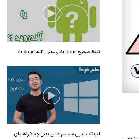
تلفظ صحیح Android و معنی کلمه Android
لپ تاپ بدون سیستم عامل یعنی چه ؟ راهنمای
حرف i تو قانون اهم مخفف واژه Intensity هستش . معنی intensity یعنی شدت . current intensity یعنی