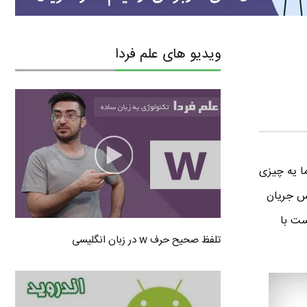
ویدیو های علم فردا
ا یه چیزی
C ؟ مگه واحد جریان الکتریکی نمیشه آمپر ( اَمپیر ) Ampere ؟ پس جریان
ساوی است با
تلفظ صحیح حرف w در زبان انگلیسی