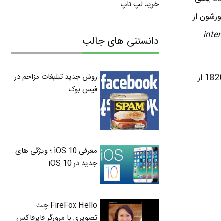
خرید لپ تاپ
ن اهم منظورشون از
inte
دانستنی های جالب
روش جدید تبلیغات مزاحم در
اولین بار آقای André-Marie Ampère فیزیکدان و ریاضیدان فرانسوی در فرمول های خودش در سال 1820 از
فیس بوک
معرفی iOS 10 ؛ ویژگی های
جدید در iOS 10
FireFox Hello چت
تصویری با مرورگر فایرفاکس