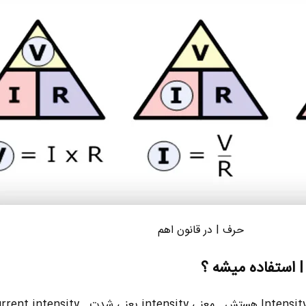
حرف I در قانون اهم