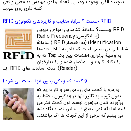
پیچیده الکی بوجود نیومدن . تعداد زیادی مهندس به معنی واقعی
کلمه دارن روی علوم…
RFID چیست ؟ مزایا، معایب و کاربردهای تکنولوژی RFID
RFID چیست؟ سامانهٔ شناسایی امواج رادیویی
(به انگلیسی: Radio Frequency
Identification)‏ (به اختصار RFID ) سامانهٔ
شناسایی بی‌ سیمی است که قادر به تبادل داده‌ها
به ‌وسیلهٔ برقراری اطلاعات بین یک Tag که به
یک کالا، کارت و... متّصل شده‌ و یک بازخوان
(Reader) است. سامانه‌ های RFID از…
9 گجت که زندگی بدون آنها سخت می شود !
روزمره با گجت های زیادی سر و کار داریم که
بدون توجه به تاثیر آنها بر زندگیمون ، فقط به
برآورده شدن نیازمون توسط اون گجت فکر می
کنیم اما اگه کمی دقیق تر به این قضیه نگاه بشه
می بینیم که برخی از این گجت ها اگر نباشند…