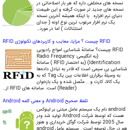
نسخه های مختلفی داره که هر بار اصلاحاتی در
نسخه های جدید تر صورت گرفته و این طبیعت
دنیای نرم افزاره . با اینکه همیشه آخرین نسخه
یک نرم افزار مرغوب ترین نوع اونه ( جدای
استثنائات ) اما در مورد…
RFID چیست ؟ مزایا، معایب و کاربردهای تکنولوژی RFID
RFID چیست؟ سامانهٔ شناسایی امواج رادیویی
(به انگلیسی: Radio Frequency
Identification)‏ (به اختصار RFID ) سامانهٔ
شناسایی بی‌ سیمی است که قادر به تبادل داده‌ها
به ‌وسیلهٔ برقراری اطلاعات بین یک Tag که به
یک کالا، کارت و... متّصل شده‌ و یک بازخوان
(Reader) است. سامانه‌ های RFID از…
تلفظ صحیح Android و معنی کلمه Android
android نام یک سیستم عامل مبتنی بر لینوکس
هست که توسط شرکت Android تولید شد ودر
سال 2005 توسط شرکت گوگل خریداری و هنوز
هم در حال توسعه است . سیستم عامل android