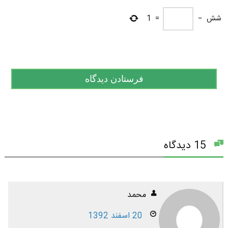
شش
−
=
1
15 دیدگاه
محمد
20 اسفند 1392