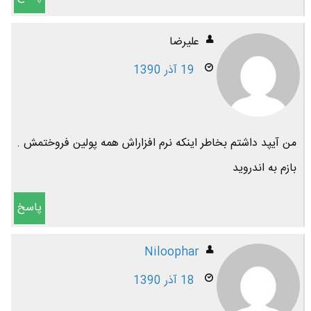
عليرضا
19 آذر 1390
من آيپد داشتم بخاطر اينكه نرم افزاراش همه پولين فروختمش .
بازم به اندرويد
پاسخ
Niloophar
18 آذر 1390