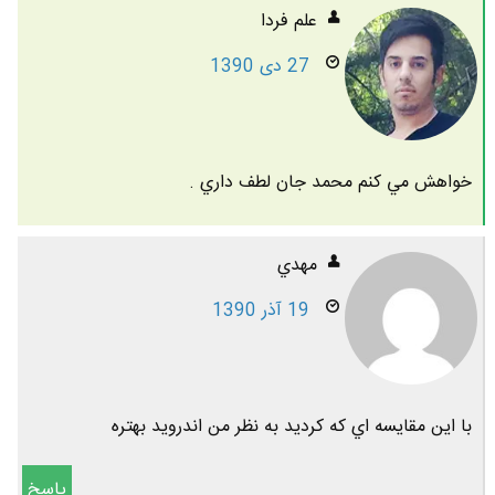
علم فردا
27 دی 1390
خواهش مي كنم محمد جان لطف داري .
مهدي
19 آذر 1390
با اين مقايسه اي كه كرديد به نظر من اندرويد بهتره
پاسخ