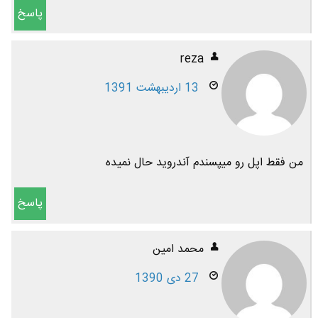
پاسخ
reza
13 اردیبهشت 1391
من فقط اپل رو میپسندم آندروید حال نمیده
پاسخ
محمد امین
27 دی 1390