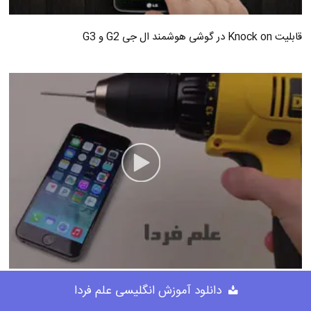
قابلیت Knock on در گوشی هوشمند ال جی G2 و G3
دانلود آموزش انگلیسی علم فردا
سوراخ کردن صفحه نمایش آیفون 6 با دریل