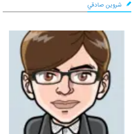
شروين صادقي