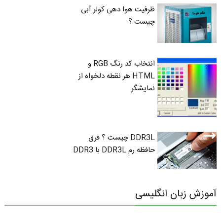
ظرفیت هوا دهی کولر آبی
چیست ؟
انتخاب کد رنگ RGB و
HTML هر نقطه دلخواه از
نمایشگر
DDR3L چیست ؟ فرق
حافظه رم DDR3L با DDR3
آموزش زبان انگلیسی