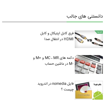
دانستنی های جالب
فرق کابل اپتیکال و کابل
HDMI در انتقال صدا
دکمه های MC ، MR و +M و
-M در ماشین حساب
فایل nomedia در اندروید
چیست ؟