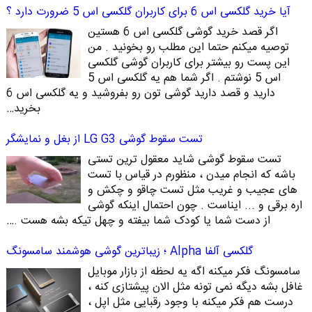
آیا خرید گلکسی اس 6 برای کاربران گلکسی اس 5 ضرورت دارد ؟
اگر قصد خرید گوشی گلکسی اس 6 هستین
توصیه میکنم حتما این مطلب رو بخونید . من
این پست رو بیشتر برای کاربران گوشی گلکسی
اس 5 نوشتم . اگر شما هم یه گلکسی اس 5
دارید و قصد دارید گوشی تون رو بفروشید و یه گلکسی اس 6
بخرید…
تست سقوط گوشی LG G3 از بغل و نمایشگر
تست سقوط گوشی شاید معقول ترین تستی
باشه که انجام میدن ، منظورم در قیاس با تست
های عجیب و غریب مثل تست چاقو و چکش و
اره برقی و ... ایناست . چون احتمال اینکه گوشی
از دست شما یا کودک شما بیفته و چهل تیکه بشه هست .…
گلکسی آلفا Alpha ؛ زیباترین گوشی هوشمند سامسونگ
سامسونگ فکر میکنه اگه یه لحظه از بازار موبایل
غافل بشه دیگه نمی تونه مثل الان پیشتازی کنه ،
درست هم فکر میکنه با وجود رقبایی مثل اپل ،