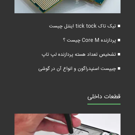
■ تیک تاک tick tock اینتل چیست
■ پردازنده Core M چیست ؟
■ تشخیص تعداد هسته پردازنده لپ تاپ
■ چیپست اسنپدراگون و انواع آن در گوشی
قطعات داخلی