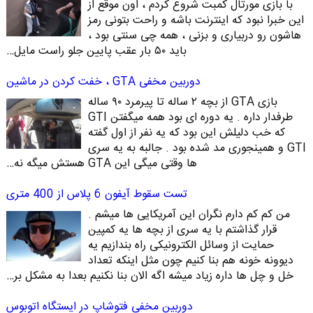
با بازی مورتال کمبت شروع کردم ، اون موقع از
این خبرا نبود که اینترنت باشه و راحت بتونی رمز
هاشون رو دربیاری و بزنی ، همه چی سنتی بود ،
باید ۵۰ بار عقب پایین جلو راست مایل…
دوربین مخفی GTA ، خفت کردن در ماشین
بازی GTA از بچه ۲ ساله تا پیرمرد ۹۰ ساله
طرفدار داره . یه دوره ای بود همه میگفتن GTI
که خب دلیلش این بود که یه نفر از اول گفته
GTI و همینجوری مد شده بود . جالبه به یه سری
ها وقتی میگی این GTA هستش میگه نه…
تست سقوط آیفون 6 پلاس از 400 متری
من کم کم دارم نگران این آمریکایی ها میشم .
قرار گذاشتم با یه سری از بچه ها یه کمپین
حمایت از وسائل الکترونیکی راه بندازیم یه
دیوونه خونه هم بنا کنیم چون مثل اینکه تعداد
خل و چل ها داره زیاد میشه اگه الان بنا نکنیم بعدا به مشکل بر…
دوربین مخفی فتوشاپ در ایستگاه اتوبوس