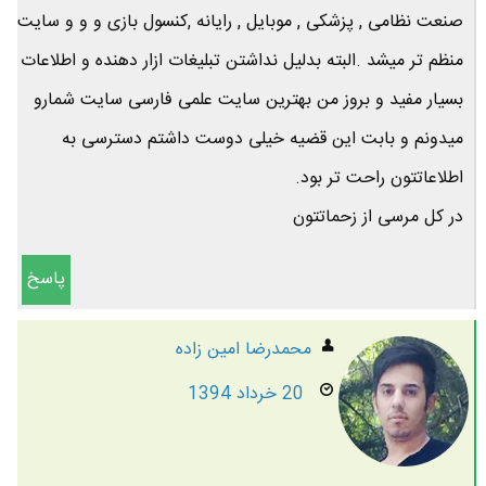
صنعت نظامی , پزشکی , موبایل , رایانه ,کنسول بازی و و و سایت
منظم تر میشد .البته بدلیل نداشتن تبلیغات ازار دهنده و اطلاعات
بسیار مفید و بروز من بهترین سایت علمی فارسی سایت شمارو
میدونم و بابت این قضیه خیلی دوست داشتم دسترسی به
اطلاعاتتون راحت تر بود.
در کل مرسی از زحماتتون
پاسخ
محمدرضا امين زاده
20 خرداد 1394