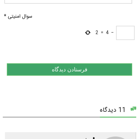
سوال امنیتی
*
2
=
4
−
11 دیدگاه