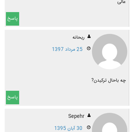
عالی
پاسخ
ریحانه
25 مرداد 1397
چه باحال ترکیدن?
پاسخ
Sepehr
30 آبان 1395