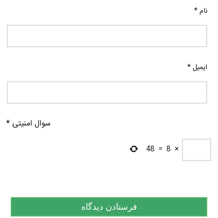
نام
*
ایمیل
*
سوال امنیتی
*
48
=
8
×