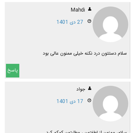
Mahdi
27 دی 1401
سلام دستتون درد نکنه خیلی ممنون عالی بود
پاسخ
جواد
17 دی 1401
سلام، ممنون از لطفتون ، مطلبتون کمکم کرد