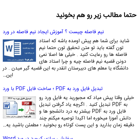
حتما مطالب زیر رو هم بخونید
نیم فاصله چیست ؟ آموزش ایجاد نیم فاصله در ورد
شاید برای شما هم پیش اومده باشه که استاد
تون گفته باید تو متن تحقیق تون حتما نیم
فاصله ها رو رعایت کنید . خیلی ها اصلا نمی
دونن قضیه نیم فاصله چیه و چرا استاد های
دانشگاه یا معلم های دبیرستان انقدر به این قضیه گیر میدن . در
این…
تبدیل فایل ورد به PDF ؛ ساخت فایل PDF با ورد
خیلی وقتا پیش میاد که مجبورید یه فایل ورد رو
به PDF تبدیل کنید . اگرچه یاد گرفتن تبدیل
فایل ورد به PDF بیشتر به درد دانشجو ها و
دانش آموزا میخوره اما اکیدا توصیه میکنم چند
دقیقه زمان بذارید و این پست کوتاه رو بخونید ؛ مطمئن باشید یه…
سفارشی سازی کیبورد در ورد Word