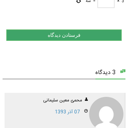
3
×
=
سه
3 دیدگاه
محمئ معین سلیمانی
07 آذر 1393