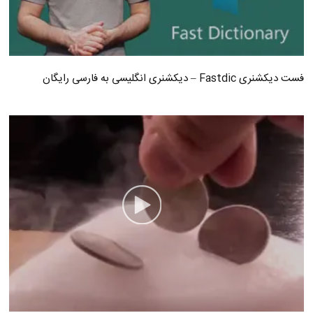
فست دیکشنری Fastdic – دیکشنری انگلیسی به فارسی رایگان