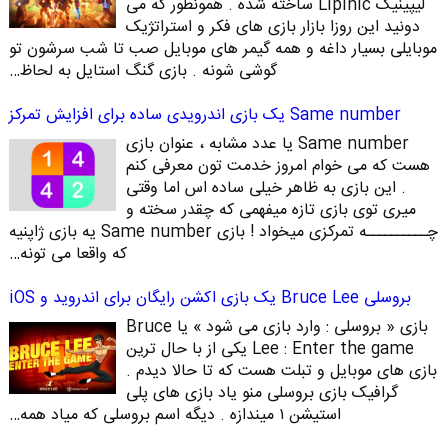
لیپینیک Lipinic ساخته شده . همونطور که می
دونید این روزا بازار بازی های فکر و استراتژیک
موبایلی بسیار داغه و همه گیمر های موبایل صب تا شب سرشون تو
گوشی شونه . بازی گنگ استایل به لحاظ…
Same number یک بازی اندرویدی ساده برای افزایش تمرکز
Same number یا عدد مشابه ، عنوان بازی
هست که می خوام امروز خدمت تون معرفی کنم
. این بازی به ظاهر خیلی ساده اس اما وقتی
میری توی بازی تازه میفهمی که چقدر سخته و
چــــــــــه تمرکزی میخواد ! بازی Same number یه بازی ژاپنیه
که واقعا می تونه…
بروسلی Bruce Lee یک بازی اکشن رایگان برای اندروید و iOS
بازی « بروسلی : وارد بازی می شود » یا Bruce
Lee : Enter the game یکی از با حال ترین
بازی های موبایل و تبلت هست که تا حالا دیدم .
گرافیک بازی بروسلی منو یاد بازی های پلی
استیشن ۱ میندازه . دیگه اسم بروسلی که میاد همه…