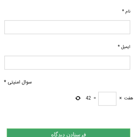
نام
*
ایمیل
*
سوال امنیتی
*
هفت
×
=
42