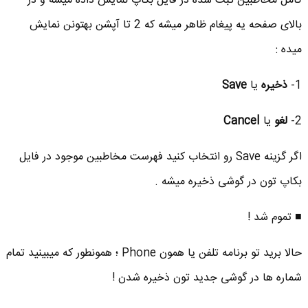
کامل مخاطبین ثبت شده در فایل بکاپ نمایش داده میشه و در
بالای صفحه یه پیغام ظاهر میشه که 2 تا آپشن بهتونن نمایش
میده :
1-
ذخیره
یا
Save
2-
لغو
یا
Cancel
اگر گزینه Save رو انتخاب کنید فهرست مخاطبین موجود در فایل
بکاپ تون در گوشی ذخیره میشه .
■ تموم شد !
حالا برید تو برنامه تلفن یا همون Phone ؛ همونطور که میبینید تمام
شماره ها در گوشی جدید تون ذخیره شدن !