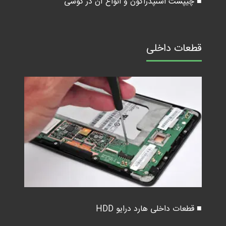
■ چیپست اسنپدراگون و انواع آن در گوشی
قطعات داخلی
■ قطعات داخلی هارد درایو HDD