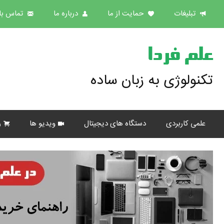
تبلیغات
حمایت از ما
درباره ما
تماس با 
علم فردا
تکنولوژی به زبان ساده
علمی کاربردی
دستگاه های دیجیتال
ویدیو ها
ر