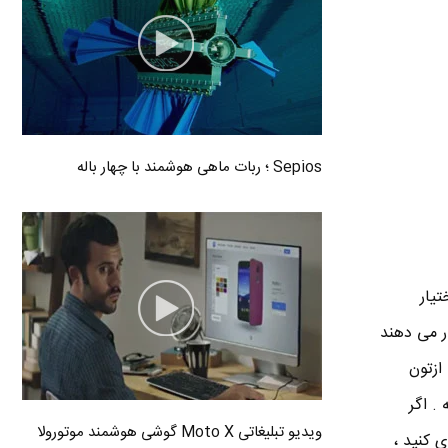
Sepios ؛ ربات ماهی هوشمند با چهار باله
ا سرویسی که سایت GameXN.net در اختیار
ر می دهند
ازتون
. اگر
ویدیو تبلیغاتی Moto X گوشی هوشمند موتورولا
ی کنید ،