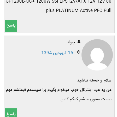
GP1200B-OC+ 1200W SSI EPS12V/ATX 12V 12V 80
plus PLATINUM Active PFC Full
پاسخ
جواد
15 فروردین 1394
سلام و خسته نباشید
من یه هرد اینترنال خوب میخوام بگیرم برا سیستمم قیمتشم مهم
نیست ممنون میشم کمکم کنین
پاسخ