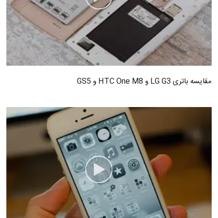
مقایسه باتری LG G3 و HTC One M8 و GS5