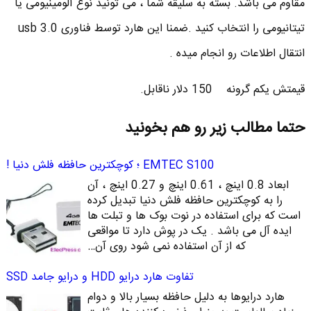
مقاوم می باشد. بسته به سلیقه شما ، می تونید نوع آلومینیومی یا
تیتانیومی را انتخاب کنید .ضمنا این هارد توسط فناوری usb 3.0
انتقال اطلاعات رو انجام میده .
قیمتش یکم گرونه 150 دلار ناقابل.
حتما مطالب زیر رو هم بخونید
EMTEC S100 ؛ کوچکترین حافظه فلش دنیا !
ابعاد 0.8 اینچ ، 0.61 اینچ و 0.27 اینچ ، آن
را به کوچکترین حافظه فلش دنیا تبدیل کرده
است که برای استفاده در نوت بوک ها و تبلت ها
ایده آل می باشد . یک در پوش دارد تا مواقعی
که از آن استفاده نمی شود روی آن…
تفاوت هارد درایو HDD و درایو جامد SSD
هارد درایوها به دلیل حافظه بسیار بالا و دوام