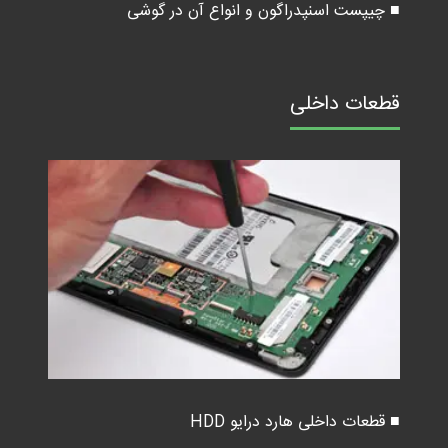
■ چیپست اسنپدراگون و انواع آن در گوشی
قطعات داخلی
■ قطعات داخلی هارد درایو HDD