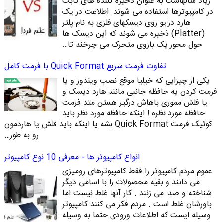
زیاد سالهاست به عنوان ذخیره کننده های ثابت
در کامپیوترها استفاده می شوند. اطلاعت در یک
هارد درایو روی دیسکهای فلزی به نام پلتر
(Platter) ذخیره می شوند که این دیسک ها
حول محور یک بازوی متحرک می چرخند تا…
تفاوت فرمت سریع Quick Format با فرمت کامل
یکی از چیزایی که خیلیا موقع نصب ویندوز و یا
فرمت کردن یه حافظه جانبی مانند هارد دیسک و
یا فلش مموری باهاش درگیر هستن متد فرمت
حافظه مورد نظره ! اینکه حافظه مورد نظر باید
کوئیک فرمت Quick Format بشه یا اینکه باید فلش یا هاردمون
رو به طور…
انواع کامپیوتر ها - معرفی 10 نوع کامپیوتر
عموم مردم کامپیوتر را فقط کامپیوترهای رومیزی
می دانند و بقیه محصولات را با اسامی دیگر
شناخته و صدا می زنند . کار آنها غلط نیست اما
باورشان غلط است . مردم فکر می کنند کامپیوتر
وسیله ایست که اطلاعات ورودی حتما به وسیله