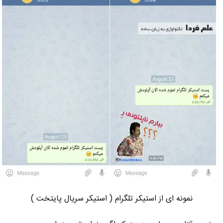
نمونه ای از استیکر تلگرام ( استیکر سریال پایتخت )