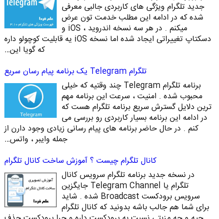
جدید تلگرام ویژگی های کاربردی جالبی معرفی
شده که در ادامه این مطلب خدمت تون عرض
میکنم . در هر سه نسخه اندروید ، iOS و
دسکتاپ تغییراتی ایجاد شده اما نسخه iOS یه قابلیت کوچولو داره
که گویا این…
تلگرام Telegram یک برنامه پیام رسان سریع
برنامه تلگرام Telegram چند وقتیه که خیلی
محبوب شده . امنیت ، سرعت این برنامه مهم
ترین دلایل گسترش سریع برنامه تلگرام هست که
در ادامه این برنامه بسیار کاربردی رو بررسی می
کنم . در حال حاضر برنامه های پیام رسانی زیادی وجود دارن از
جمله وایبر ، واتس…
کانال تلگرام چیست ؟ آموزش ساخت کانال تلگرام
در نسخه جدید برنامه تلگرام سرویس کانال
تلگرام یا Telegram Channel جایگزین
سرویس برودکست Broadcast شده . شاید
برای شما هم جالب باشه بدونید که کانال تلگرام
چیه و چه مزیتی نسبت به برودکست داره و چرا برودکست حذف