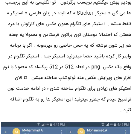
بودیم بهش میگفتیم برچسب برگردون . تو انگلیسی به این برچسب
ها می گن « ستیکر Sticker » که البته در زبان فارسی « استیکر »
تلفظ میشه . استیکر های تلگرام همون عکس های کارتونی با مزه
هستن که احتمالا دوستان تون براتون فرستادن و معمولا یه جمله
هم زیر شون نوشته که یه حس خاصی رو میرسونه . اگر با برنامه
وایبر کار کرده باشید حتما میدونید استیکر چیه . استیکر تلگرام در
واقع یک عکس png در ابعاد 512 در 512 پیکسله که معمولا با نرم
افزار های ویرایش عکس مثه فوتوشاپ ساخته میشن . تا الان
استیکر های زیادی برای تلگرام ساخته شدن ؛ در ادامه خدمت تون
توضیح میدم که چطور میتونید این استیکر ها رو به تلگرام اضافه
کنید .