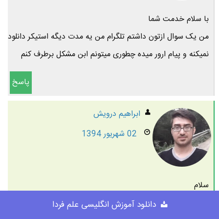
با سلام خدمت شما
من یک سوال ازتون داشتم تلگرام من یه مدت دیگه استیکر دانلود
نمیکنه و پیام ارور میده چطوری میتونم ابن مشکل برطرف کنم
پاسخ
ابراهیم درویش
02 شهریور 1394
سلام
چه پیامی میده ؟
دانلود آموزش انگلیسی علم فردا