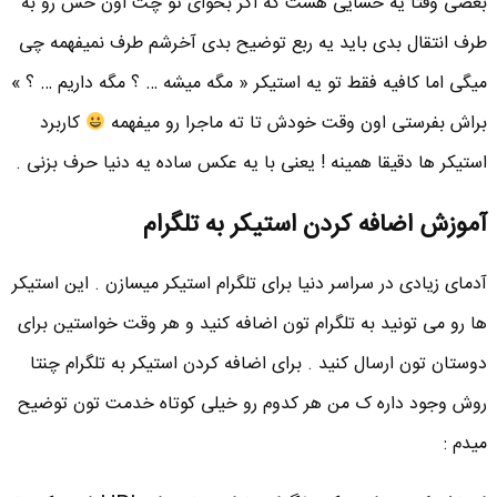
بعضی وقتا یه حسایی هست که اگر بخوای تو چت اون حس رو به
طرف انتقال بدی باید یه ربع توضیح بدی آخرشم طرف نمیفهمه چی
میگی اما کافیه فقط تو یه استیکر « مگه میشه … ؟ مگه داریم … ؟ »
براش بفرستی اون وقت خودش تا ته ماجرا رو میفهمه
کاربرد
استیکر ها دقیقا همینه ! یعنی با یه عکس ساده یه دنیا حرف بزنی .
آموزش اضافه کردن استیکر به تلگرام
آدمای زیادی در سراسر دنیا برای تلگرام استیکر میسازن . این استیکر
ها رو می تونید به تلگرام تون اضافه کنید و هر وقت خواستین برای
دوستان تون ارسال کنید . برای اضافه کردن استیکر به تلگرام چنتا
روش وجود داره ک من هر کدوم رو خیلی کوتاه خدمت تون توضیح
میدم :