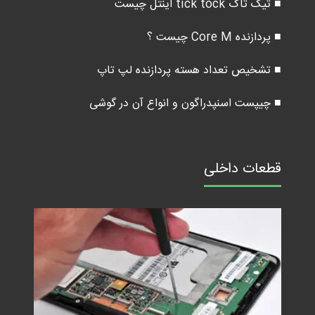
■ تیک تاک tick tock اینتل چیست
■ پردازنده Core M چیست ؟
■ تشخیص تعداد هسته پردازنده لپ تاپ
■ چیپست اسنپدراگون و انواع آن در گوشی
قطعات داخلی