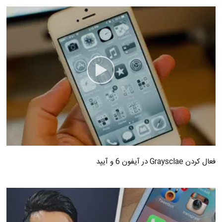
فعال کردن Graysclae در آیفون 6 و آیپد