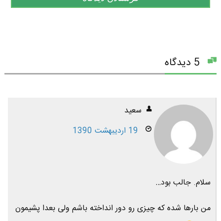
5 دیدگاه
سعید
19 اردیبهشت 1390
سلام. جالب بود…
من بارها شده که چیزی رو دور انداخته باشم ولی بعدا پشیمون