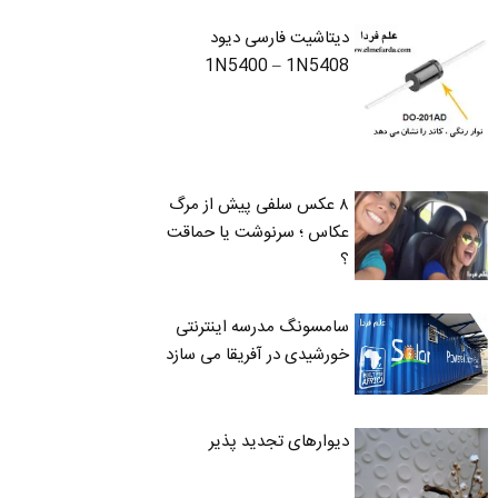
دیتاشیت فارسی دیود
1N5400 – 1N5408
۸ عکس سلفی پیش از مرگ
عکاس ؛ سرنوشت یا حماقت
؟
سامسونگ مدرسه اینترنتی
خورشیدی در آفریقا می سازد
دیوارهای تجدید پذیر