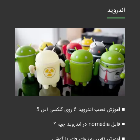
اندروید
■ آموزش نصب اندروید 6 روی گلکسی اس 5
■ فایل nomedia در اندروید چیه ؟
■ آموزش تغییر رمز وای فای با گوشی