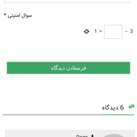
سوال امنیتی
*
1
=
−
3
6 دیدگاه