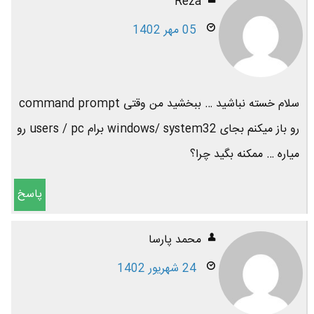
Reza
05 مهر 1402
سلام خسته نباشید … ببخشید من وقتی command prompt
رو باز میکنم بجای windows/ system32 برام users / pc رو
میاره … ممکنه بگید چرا؟
پاسخ
محمد پارسا
24 شهریور 1402