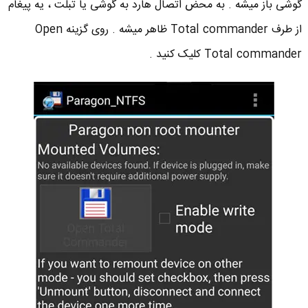
گوشی باز میشه . به محض اتصال هارد به گوشی یا تبلت ، یه پیغام
از طرف Total commander ظاهر میشه . روی گزینه Open
Total commander کلیک کنید .