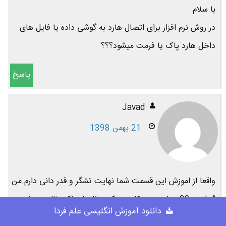
با سلام
در روش نرم افزار برای اتصال هارد به گوشی داده یا فایل های
داخل هارد پاک یا فرمت میشود؟؟؟
پاسخ
Javad
21 بهمن 1398
واقعا از اموزش این قسمت شما نهایت تشگر و قدر دانی دارم.من
گوشی a30s دارم و هر کاری میکردم تا هارد اکسرنال من را
دانلود آموزش انگلیسی علم فردا
گوشیم بشناسد تا بتوانم استفاده کنم ولی نمی شد از هر کسی