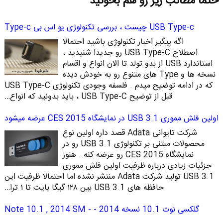
حتما مطالب زیر رو هم بخونید
USB Type-c چیست ، بررسی تکنولوژی یو اس بی Type-c
اگه پیگیر اخبار تکنولوژی باشید احتمالا
اصطلاح USB Type-C رو جدیدا شنیدید ،
استاندارد USB از بدو تولد تا الان انواع و اقسام
نسخه ها و Type های متنوع رو به خودش دیده
که در ادامه توضیح میدم . فلسفه وجودی تکنولوژی USB Type-C
قبل از توضیح USB Type-C ، باید بدونید که انواع…
اولین فلش مموری USB 3.1 در نمایشگاه CES 2015 عرضه میشود
شرکت تایوانی Adata قصد داره اولین نوع
محصولات مبتنی بر تکنولوژی USB 3.1 رو در
نمایشگاه CES 2015 رو عرضه کنه . هنوز
جزئیات زیادی درباره ظرفیت اولین فلش مموری
USB 3.1 تولید شرکت Adata منتشر نشده اما احتمالا ظرفیت این
حافظه های USB 3.1 بین ۱۲۸ گیگا بایت تا ۱ ترا…
گلکسی نوت 10.1 نسخه 2014 - Note 10.1 , 2014 SM -