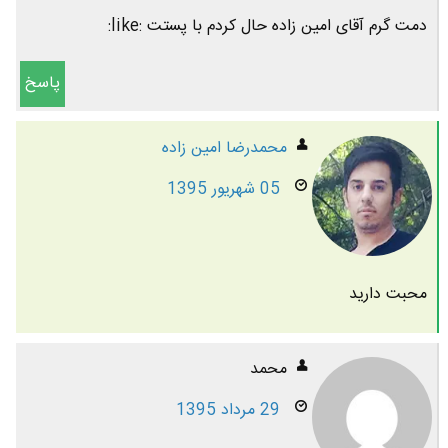
دمت گرم آقای امین زاده حال کردم با پستت :like:
پاسخ
محمدرضا امين زاده
05 شهریور 1395
محبت دارید
محمد
29 مرداد 1395