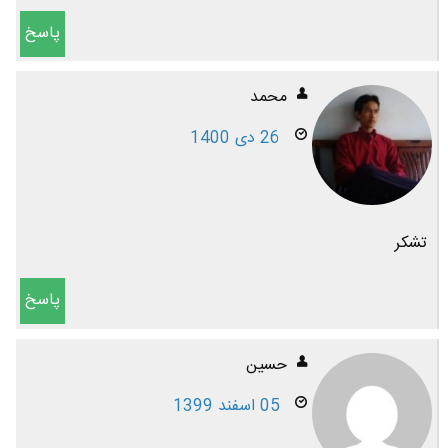
پاسخ
محمد
26 دی 1400
تشکر
پاسخ
حسین
05 اسفند 1399