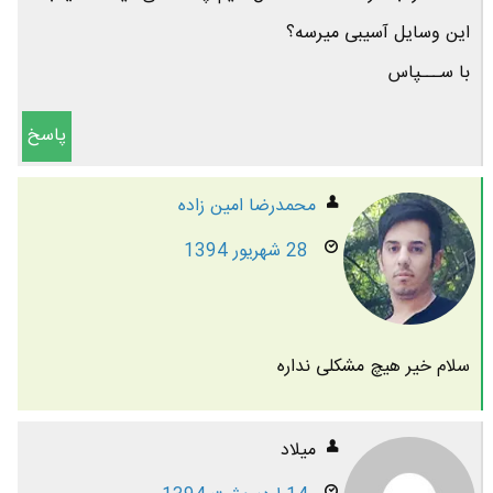
این وسایل آسیبی میرسه؟
با ســـپاس
پاسخ
محمدرضا امين زاده
28 شهریور 1394
سلام خیر هیچ مشکلی نداره
میلاد