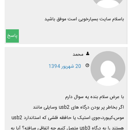
باسلام سایت بسیارخوبی است موفق باشید
پاسخ
محمد
20 شهریور 1394
با عرض سلام بنده یه سوال دارم
اگر بخاطر پر بودن درگاه های usb2 وسایلی مانند
موس،کیبورد،جوی استیک یا حافظه فلشی که استاندارد usb2
هستند را به درگاه usb3 متصل کنیم چه اتفاقی میافته؟ آیا به