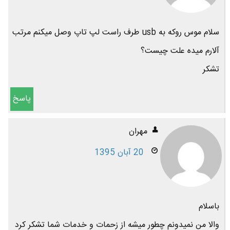
سلام موس روکه به usb طرف راست لپ تاپ وصل میکنم مرتب
آلارم میده علت چیست؟
تشکر
پاسخ
مهران
20 آبان 1395
باسلام
والا من نمیدونم چطور میشه از زحمات و خدمات شما تشکر کرد