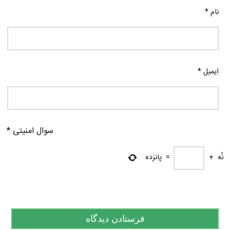
نام
*
ایمیل
*
سوال امنیتی
*
نُه
+
=
پانزده