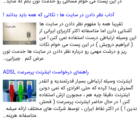
در این پست می خوام مسائلی رو خدمت تون بگم که شاید…
آداب نظر دادن در سایت ها ؛ نکاتی که همه باید بدانند !
تقریبا همه با مفهوم نظر دادن در سایت ها
آشنایی دارن اما متاسفانه اکثر کاربرای ایرانی از
این وسیله ارتباطی درست استفاده نمی کنن ! من
( ابراهیم درویش ) در این پست می خوام نکات
ریز و درشت مهمی رو درباره نظر دادن در سایت ها خدمت تون
عرض کنم . چیزایی…
راهنمای درخواست اینترنت پرسرعت ADSL
اینترنت وسیله ارتباطی بسیار قدرتمندیه و انقدر
گسترش پیدا کرده که حتی افرادی که نمی دونن
اینترنت دقیقا چیه هم ، مجبورن ازش استفاده
کنن ! در حال حاضر اینترنت پرسرعت ( فحش
ندین ! ) در اکثر نقاط ایران ، توسط شرکت های مختلف ارائه میشه .
متاسفانه هزینه…