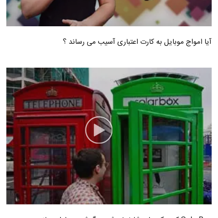
آیا امواج موبایل به کارت اعتباری آسیب می رساند ؟