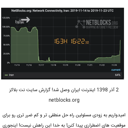
2 آذر 1398 اینترنت ایران وصل شد! گزارش سایت نت بلاکز
netblocks.org
امیدواریم به زودی مسئولین راه حل منطقی تر و کم ضرر تری رو برای
موقعیت های اضطراری پیدا کنن! به خدا این راهش نیست! اینجوری