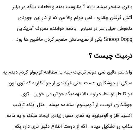
باتری منفجر میشه یا نه ؟ مقاومت بدنه و قطعات دیگه در برابر
آتش گرفتن چقدره . نمی دونم والا من که از کار این جوونای
دلخوش خیلی سر در نمیارم . یادمه خواننده معروف آمریکایی
Snoop Dogg یکی از تفریحاتش منفجر کردن ماشین ها بود .
ترمیت چیست ؟
والا منم دقیق نمی دونم ترمیت چیه یه مطالعه کوچولو کردم دیدم یه
سبکی از جوشکاری هست یعنی فرآیندی از جوشکاریه که توی اون
دو تا فلز توسط حرارت بالا بهمدیگه جوش می خورن . توی
جوشکاری ترمیت از آلومینیوم استفاده میشه . مثل اینکه ترکیب
اکسید فلز و آلومینیوم یه دمای بسیار زیادی ایجاد میکنه و یه ماده
مذاب رو تشکیل میده . اگه از دوستا اطلاع دقیق تری داره بگه .