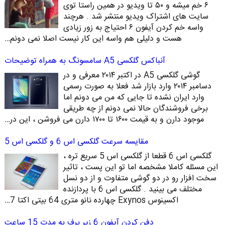
۶ خم میشه و ۵۰ تا ویدیو در همین راستا توی
سایت های اشتراک ویدیو منتشر شد . هرچند
واسه خم کردن آیفون ۶ احتیاج به زور زیادی
هست و دلیلی هم واسه این کار نیست اصلا نمی دونم…
آنباکس گلکسی A5 سامسونگ به همراه توضیحات
گوشی گلکسی A5 در اکتبر ۲۰۱۴ معرفی و در
دسامبر ۲۰۱۴ وارد بازار شد فعلا به صورت رسمی
وارد ایران نشده تا جایی که من می دونم اما
برخی فروشندگان حالا نمی دونم از چه طریقی
موجود دارن و به قیمت ۱۶۰۰ تا ۱۷۰۰ دارن می فروشن ، این در…
مقایسه سرعت گلکسی اس 6 و گلکسی اس 5
گلکسی اس 6 قطعا از گلکسی اس 5 سریع تره ،
این مسئله کاملا مشخصه اما تو این پست ، تاثیر
سخت افزار رو در دو گوشی متفاوت و از دو نسل
مختلف می بینید . گلکسی اس 6 با پردازنده
اکسینوس Exynos چهارده نانو متری 64 بیتی اکتا 7…
دفن کردن آیفون 6 زیر برف به مدت 15 ساعت