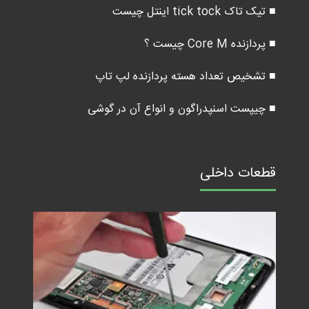
■ تیک تاک tick tock اینتل چیست
■ پردازنده Core M چیست ؟
■ تشخیص تعداد هسته پردازنده لپ تاپ
■ چیپست اسنپدراگون و انواع آن در گوشی
قطعات داخلی