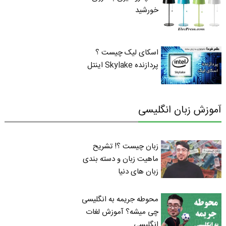
خورشید
اسکای لیک چیست ؟
پردازنده Skylake اینتل
آموزش زبان انگلیسی
زبان چیست ؟! تشریح
ماهیت زبان و دسته بندی
زبان های دنیا
محوطه جریمه به انگلیسی
چی میشه؟ آموزش لغات
انگلیسی