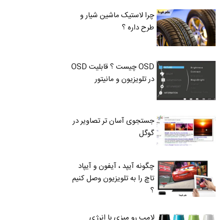
چرا لاستیک ماشین شیار و
طرح داره ؟
OSD چیست ؟ قابلیت OSD
در تلویزیون و مانیتور
جستجوی آسان تر تصاویر در
گوگل
چگونه آیپد ، آیفون و آیپاد
تاچ را به تلویزیون وصل کنیم
؟
لامپ رو میزی با انرژی