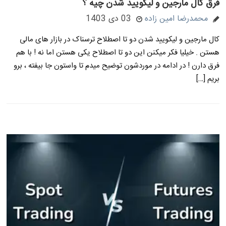
فرق کال مارجین و لیکویید شدن چیه ؟
محمدرضا امین زاده
03 دی 1403
کال مارجین و لیکویید شدن دو تا اصطلاح ترسناک در بازار های مالی
هستن . خیلیا فکر میکنن این دو تا اصطلاح یکی هستن اما نه ! با هم
فرق دارن ! در ادامه در موردشون توضیح میدم تا واستون جا بیفته ، برو
بریم […]