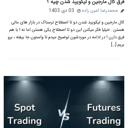
فرق کال مارجین و لیکویید شدن چیه ؟
محمدرضا امین زاده
03 دی 1403
کال مارجین و لیکویید شدن دو تا اصطلاح ترسناک در بازار های مالی
هستن . خیلیا فکر میکنن این دو تا اصطلاح یکی هستن اما نه ! با هم
فرق دارن ! در ادامه در موردشون توضیح میدم تا واستون جا بیفته ، برو
بریم […]