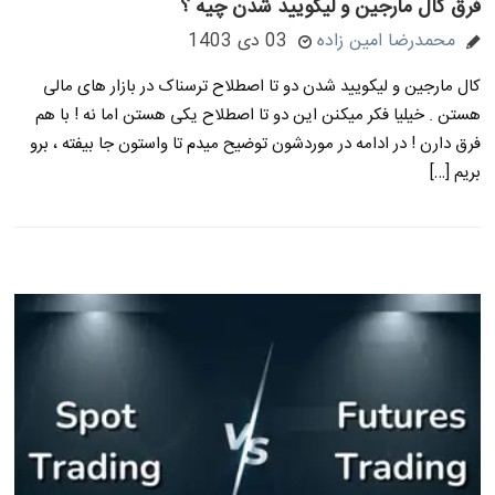
فرق کال مارجین و لیکویید شدن چیه ؟
محمدرضا امین زاده
03 دی 1403
کال مارجین و لیکویید شدن دو تا اصطلاح ترسناک در بازار های مالی
هستن . خیلیا فکر میکنن این دو تا اصطلاح یکی هستن اما نه ! با هم
فرق دارن ! در ادامه در موردشون توضیح میدم تا واستون جا بیفته ، برو
بریم […]