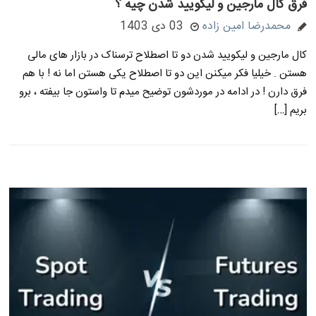
فرق کال مارجین و لیکویید شدن چیه ؟
محمدرضا امین زاده
03 دی 1403
کال مارجین و لیکویید شدن دو تا اصطلاح ترسناک در بازار های مالی
هستن . خیلیا فکر میکنن این دو تا اصطلاح یکی هستن اما نه ! با هم
فرق دارن ! در ادامه در موردشون توضیح میدم تا واستون جا بیفته ، برو
بریم […]