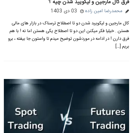
فرق کال مارجین و لیکویید شدن چیه ؟
محمدرضا امین زاده
03 دی 1403
کال مارجین و لیکویید شدن دو تا اصطلاح ترسناک در بازار های مالی
هستن . خیلیا فکر میکنن این دو تا اصطلاح یکی هستن اما نه ! با هم
فرق دارن ! در ادامه در موردشون توضیح میدم تا واستون جا بیفته ، برو
بریم […]