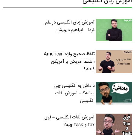
آموزش زبان انگلیسی
آموزش زبان انگلیسی در علم
فردا – ابراهیم درویش
تلفظ صحیح واژه American
؛ تلفظ امریکن یا آمریکن
غلطه !
داداش به انگلیسی چی
میشه؟ – آموزش لغات
انگلیسی
آموزش لغات انگلیسی – فرق
tax و task چیه؟