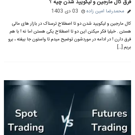
فرق کال مارجین و لیکویید شدن چیه ؟
محمدرضا امین زاده
03 دی 1403
کال مارجین و لیکویید شدن دو تا اصطلاح ترسناک در بازار های مالی
هستن . خیلیا فکر میکنن این دو تا اصطلاح یکی هستن اما نه ! با هم
فرق دارن ! در ادامه در موردشون توضیح میدم تا واستون جا بیفته ، برو
بریم […]